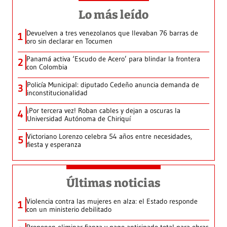
Lo más leído
Devuelven a tres venezolanos que llevaban 76 barras de
1
oro sin declarar en Tocumen
Panamá activa ‘Escudo de Acero’ para blindar la frontera
2
con Colombia
Policía Municipal: diputado Cedeño anuncia demanda de
3
inconstitucionalidad
¡Por tercera vez! Roban cables y dejan a oscuras la
4
Universidad Autónoma de Chiriquí
Victoriano Lorenzo celebra 54 años entre necesidades,
5
fiesta y esperanza
Últimas noticias
Violencia contra las mujeres en alza: el Estado responde
1
con un ministerio debilitado