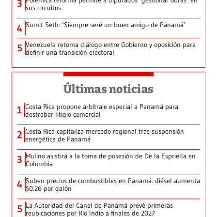
Polémica reforma permite a diputados ‘gestionar obras’ en
3
sus circuitos
Sumit Seth: ‘Siempre seré un buen amigo de Panamá’
4
Venezuela retoma diálogo entre Gobierno y oposición para
5
definir una transición electoral
Últimas noticias
Costa Rica propone arbitraje especial a Panamá para
1
destrabar litigio comercial
Costa Rica capitaliza mercado regional tras suspensión
2
energética de Panamá
Mulino asistirá a la toma de posesión de De la Espriella en
3
Colombia
Suben precios de combustibles en Panamá: diésel aumenta
4
$0.26 por galón
La Autoridad del Canal de Panamá prevé primeras
5
reubicaciones por Río Indio a finales de 2027