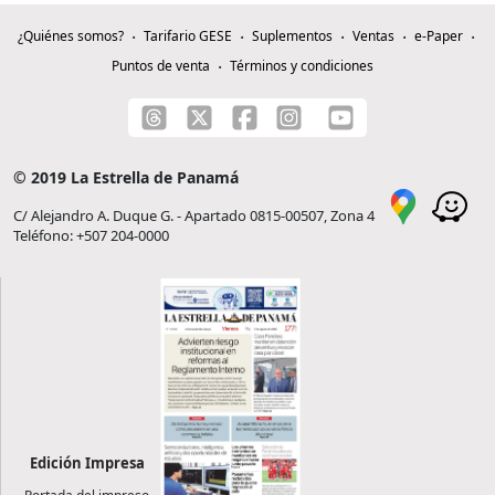
¿Quiénes somos?
Tarifario GESE
Suplementos
Ventas
e-Paper
Puntos de venta
Términos y condiciones
© 2019 La Estrella de Panamá
C/ Alejandro A. Duque G. - Apartado 0815-00507, Zona 4
Teléfono: +507 204-0000
Edición Impresa