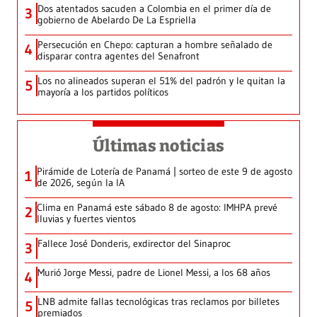
Dos atentados sacuden a Colombia en el primer día de
3
gobierno de Abelardo De La Espriella
Persecución en Chepo: capturan a hombre señalado de
4
disparar contra agentes del Senafront
Los no alineados superan el 51% del padrón y le quitan la
5
mayoría a los partidos políticos
Últimas noticias
Pirámide de Lotería de Panamá | sorteo de este 9 de agosto
1
de 2026, según la IA
Clima en Panamá este sábado 8 de agosto: IMHPA prevé
2
lluvias y fuertes vientos
Fallece José Donderis, exdirector del Sinaproc
3
Murió Jorge Messi, padre de Lionel Messi, a los 68 años
4
LNB admite fallas tecnológicas tras reclamos por billetes
5
premiados