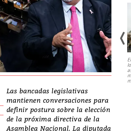
E
l
Entre recuerdos y escuetas
a
referencias hacia sus adversarios, el
m
presidente de Brasil, Luiz Inácio Lula
m
da Silva, oficializó este domingo su
candidatura
...
Las bancadas legislativas
mantienen conversaciones para
definir postura sobre la elección
de la próxima directiva de la
Asamblea Nacional. La diputada