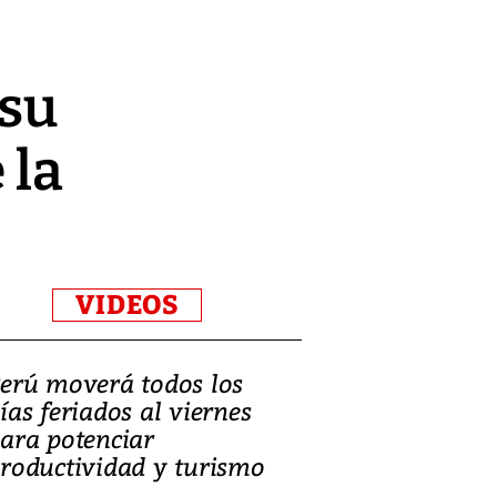
 su
 la
VIDEOS
erú moverá todos los
Video, Catalin
ías feriados al viernes
‘Si la gente el
ara potenciar
criminales, la
roductividad y turismo
sociedades de
suicidarse’