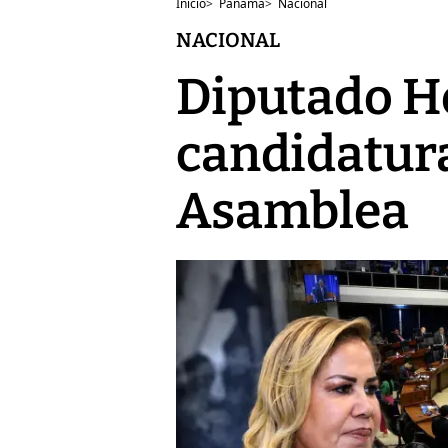
Inicio
>
Panamá
>
Nacional
NACIONAL
Diputado He
candidatura
Asamblea