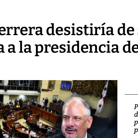
rrera desistiría de
 a la presidencia de
Video: Lula lanza su
P
candidatura con
d
promesas de inversión
p
en defensa, educación y
p
tierras raras