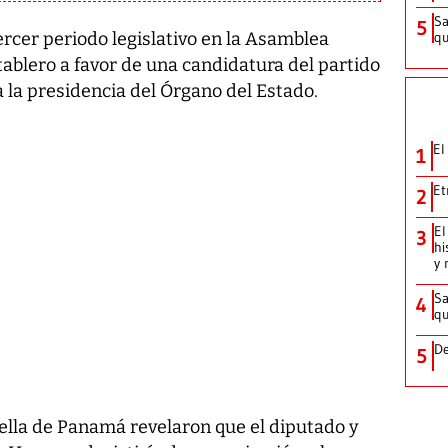
Sa
5
qu
ercer periodo legislativo en la Asamblea
ablero a favor de una candidatura del partido
a la presidencia del Órgano del Estado.
El
1
Et
2
El
3
hi
y 
Sa
4
qu
De
5
ella de Panamá revelaron que el diputado y