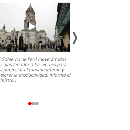
l Gobierno de Perú moverá todos
os días feriados a los viernes para
La exmagistrada co
sí potenciar el turismo interno y
sobre el rol de contr
ejorar la productividad, informó el
periodismo, el derech
inistro
...
reformas constitucio
desafíos de nuevas t