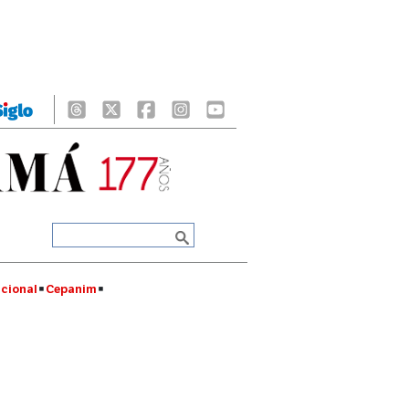
cional
Cepanim