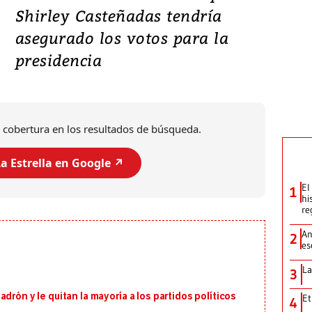
Shirley Casteñadas tendría
asegurado los votos para la
presidencia
 cobertura en los resultados de búsqueda.
a Estrella en Google ↗️
El
1
hi
re
An
2
es
La
3
drón y le quitan la mayoría a los partidos políticos
Et
4