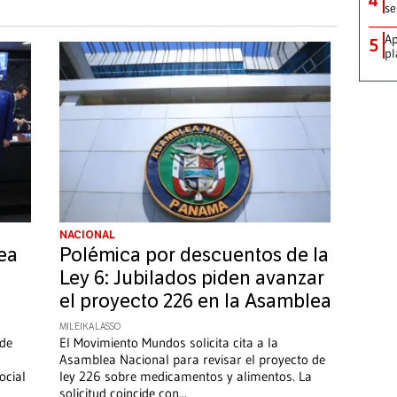
se
Ap
5
pl
NACIONAL
ea
Polémica por descuentos de la
Ley 6: Jubilados piden avanzar
el proyecto 226 en la Asamblea
MILEIKA LASSO
 de
El Movimiento Mundos solicita cita a la
l
Asamblea Nacional para revisar el proyecto de
ocial
ley 226 sobre medicamentos y alimentos. La
solicitud coincide con
...