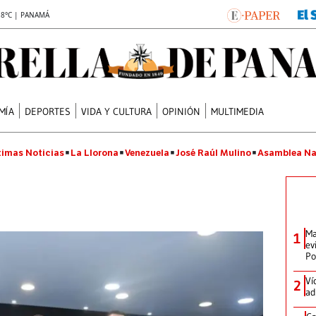
.8°C | PANAMÁ
MÍA
DEPORTES
VIDA Y CULTURA
OPINIÓN
MULTIMEDIA
timas Noticias
La Llorona
Venezuela
José Raúl Mulino
Asamblea Na
Ma
1
ev
Po
Ví
2
ad