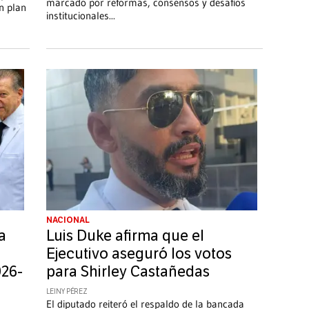
marcado por reformas, consensos y desafíos
n plan
institucionales
...
NACIONAL
a
Luis Duke afirma que el
Ejecutivo aseguró los votos
026-
para Shirley Castañedas
LEINY PÉREZ
El diputado reiteró el respaldo de la bancada