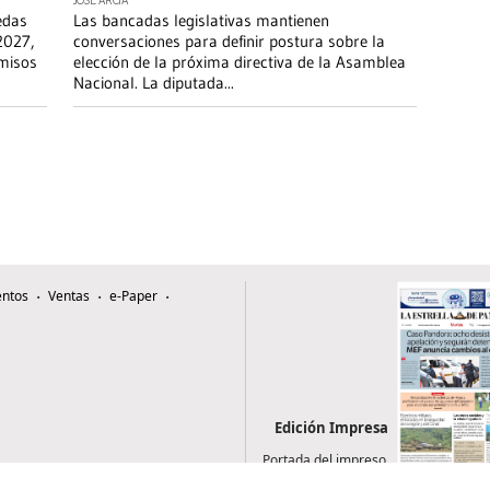
JOSÉ ARCIA
edas
Las bancadas legislativas mantienen
2027,
conversaciones para definir postura sobre la
misos
elección de la próxima directiva de la Asamblea
Nacional. La diputada
...
ntos
Ventas
e-Paper
Edición Impresa
Portada del impreso
del 4 de agosto de