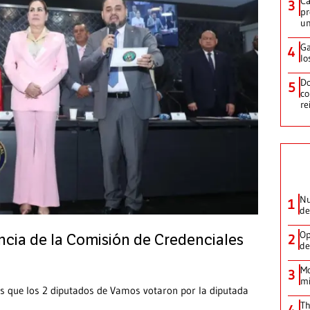
Ca
3
pr
un
Ga
4
lo
Do
5
co
re
Nu
1
de
Op
2
encia de la Comisión de Credenciales
de
Mo
3
mi
as que los 2 diputados de Vamos votaron por la diputada
Th
4