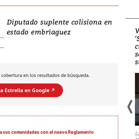
Diputado suplente colisiona en
Video, Japón: Terremoto
V
estado embriaguez
deja heridos y graves
‘
daños en Kumamoto
c
s
s
 cobertura en los resultados de búsqueda.
a Estrella en Google ↗️
Un fuerte terremoto de magnitud
7,1 se registró este martes 28 de
julio en la prefectura de Kumamoto,
ra sus comunidades con el nuevo Reglamento
L
al sur de Japón, provocando una
s