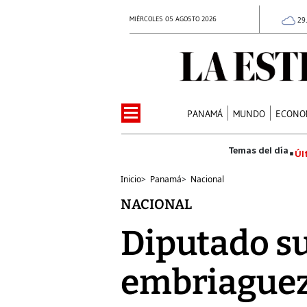
MIÉRCOLES 05 AGOSTO 2026
29
PANAMÁ
MUNDO
ECONO
Úl
Inicio
>
Panamá
>
Nacional
NACIONAL
Diputado su
embriague