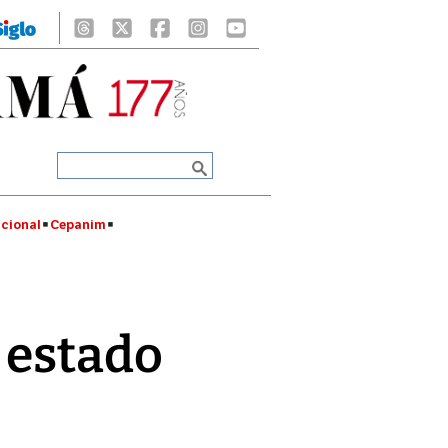
cional
Cepanim
 estado