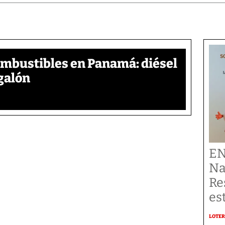
ombustibles en Panamá: diésel
galón
EN
Na
Re
es
LOTER