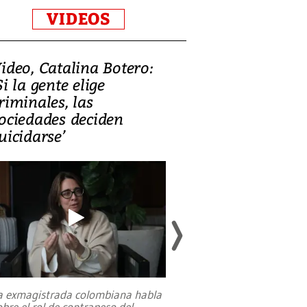
VIDEOS
ideo, Catalina Botero:
Video: Lula la
Si la gente elige
candidatura 
riminales, las
promesas de i
ociedades deciden
en defensa, ed
uicidarse’
tierras raras
a exmagistrada colombiana habla
Entre recuerdos y es
obre el rol de contrapeso del
referencias hacia sus