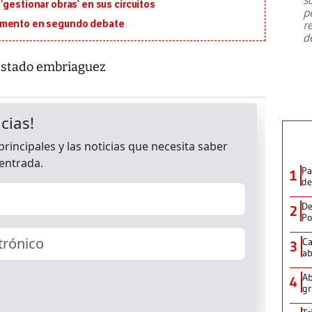
emergencia de gran
...
‘gestionar obras’ en sus circuitos
p
r
lamento en segundo debate
d
 estado embriaguez
Pa
1
de
De
2
Po
Ca
3
ab
Ab
4
gr