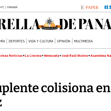
.4°C | PANAMÁ
MÍA
DEPORTES
VIDA Y CULTURA
OPINIÓN
MULTIMEDIA
timas Noticias
La Llorona
Venezuela
José Raúl Mulino
Asamblea Na
plente colisiona en
z