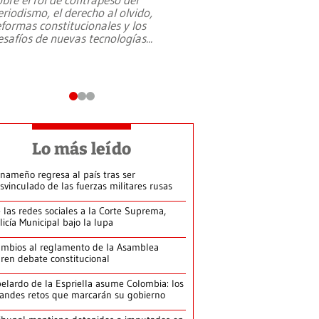
eriodismo, el derecho al olvido,
presidente de Brasil,
eformas constitucionales y los
da Silva, oficializó 
esafíos de nuevas tecnologías
...
candidatura
...
Lo más leído
nameño regresa al país tras ser
svinculado de las fuerzas militares rusas
 las redes sociales a la Corte Suprema,
licía Municipal bajo la lupa
mbios al reglamento de la Asamblea
ren debate constitucional
elardo de la Espriella asume Colombia: los
andes retos que marcarán su gobierno