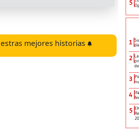
Tr
5
Op
Su
estras mejores historias
1
di
La
2
pr
de
Pi
3
nu
If
4
fe
EN
5
Re
2