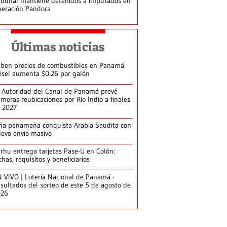
ibunal mantiene detenidos a imputados en
eración Pandora
Últimas noticias
ben precios de combustibles en Panamá:
ésel aumenta $0.26 por galón
 Autoridad del Canal de Panamá prevé
imeras reubicaciones por Río Indio a finales
 2027
ña panameña conquista Arabia Saudita con
evo envío masivo
arhu entrega tarjetas Pase-U en Colón:
chas, requisitos y beneficiarios
 VIVO | Lotería Nacional de Panamá -
sultados del sorteo de este 5 de agosto de
026