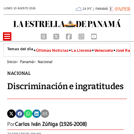
LUNES 10 AGOSTO 2026
24.9°C | PANAMÁ
Últimas Noticias
La Llorona
Venezuela
José Raúl
Inicio
>
Panamá
>
Nacional
NACIONAL
Discriminación e ingratitudes
Por
Carlos Iván Zúñiga (1926-2008)