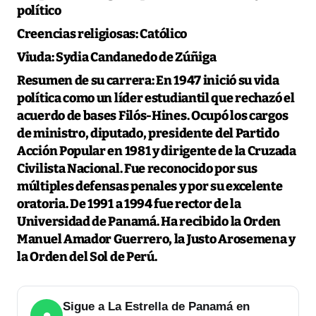
político
Creencias religiosas:
Católico
Viuda:
Sydia Candanedo de Zúñiga
Resumen de su carrera:
En 1947 inició su vida
política como un líder estudiantil que rechazó el
acuerdo de bases Filós-Hines. Ocupó los cargos
de ministro, diputado, presidente del Partido
Acción Popular en 1981 y dirigente de la Cruzada
Civilista Nacional. Fue reconocido por sus
múltiples defensas penales y por su excelente
oratoria. De 1991 a 1994 fue rector de la
Universidad de Panamá. Ha recibido la Orden
Manuel Amador Guerrero, la Justo Arosemena y
la Orden del Sol de Perú.
Sigue a La Estrella de Panamá en
●