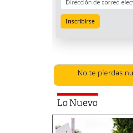
No te pierdas nu
Lo Nuevo