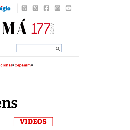
cional
Cepanim
ens
VIDEOS