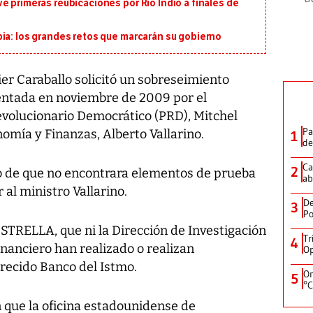
é primeras reubicaciones por Río Indio a finales de
ia: los grandes retos que marcarán su gobierno
ier Caraballo solicitó un sobreseimiento
sentada en noviembre de 2009 por el
evolucionario Democrático (PRD), Mitchel
Pa
omía y Finanzas, Alberto Vallarino.
1
de
Ca
2
ego de que no encontrara elementos de prueba
ab
 al ministro Vallarino.
De
3
Po
ESTRELLA, que ni la Dirección de Investigación
Tr
4
financiero han realizado o realizan
Op
arecido Banco del Istmo.
On
5
°C
que la oficina estadounidense de