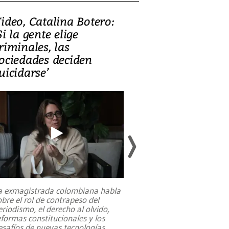
ideo, Catalina Botero:
Video: Lula la
Si la gente elige
candidatura 
riminales, las
promesas de i
ociedades deciden
en defensa, ed
uicidarse’
tierras raras
a exmagistrada colombiana habla
Entre recuerdos y es
obre el rol de contrapeso del
referencias hacia sus
eriodismo, el derecho al olvido,
presidente de Brasil,
eformas constitucionales y los
da Silva, oficializó 
esafíos de nuevas tecnologías
...
candidatura
...