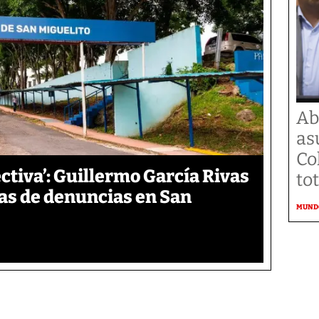
Ab
as
Co
ctiva’: Guillermo García Rivas
to
s de denuncias en San
MUND