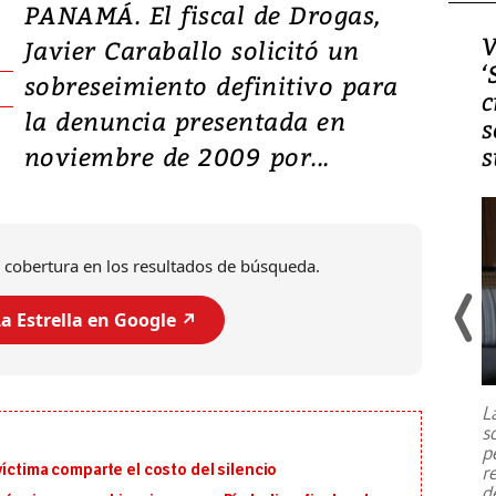
PANAMÁ. El fiscal de Drogas,
Video, Japón: Terremoto
V
Javier Caraballo solicitó un
deja heridos y graves
‘
sobreseimiento definitivo para
daños en Kumamoto
c
la denuncia presentada en
s
noviembre de 2009 por...
s
 cobertura en los resultados de búsqueda.
a Estrella en Google ↗️
Un fuerte terremoto de magnitud
7,1 se registró este martes 28 de
julio en la prefectura de Kumamoto,
L
al sur de Japón, provocando una
s
emergencia de gran
...
p
víctima comparte el costo del silencio
r
d