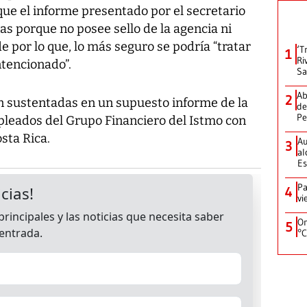
que el informe presentado por el secretario
nas porque no posee sello de la agencia ni
e por lo que, lo más seguro se podría “tratar
‘T
1
Ri
ntencionado”.
Sa
Ab
2
n sustentadas en un supuesto informe de la
de
Pe
pleados del Grupo Financiero del Istmo con
sta Rica.
Au
3
al
Es
Pa
4
vi
On
5
°C