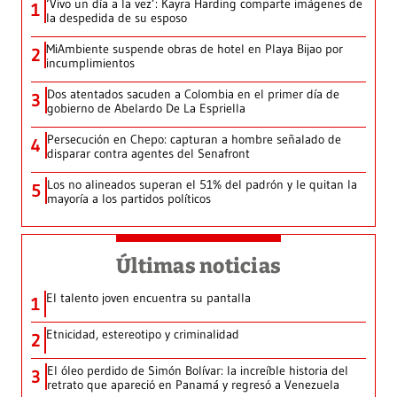
‘Vivo un día a la vez’: Kayra Harding comparte imágenes de
1
la despedida de su esposo
MiAmbiente suspende obras de hotel en Playa Bijao por
2
incumplimientos
Dos atentados sacuden a Colombia en el primer día de
3
gobierno de Abelardo De La Espriella
Persecución en Chepo: capturan a hombre señalado de
4
disparar contra agentes del Senafront
Los no alineados superan el 51% del padrón y le quitan la
5
mayoría a los partidos políticos
Últimas noticias
El talento joven encuentra su pantalla​
1
Etnicidad, estereotipo y criminalidad
2
El óleo perdido de Simón Bolívar: la increíble historia del
3
retrato que apareció en Panamá y regresó a Venezuela