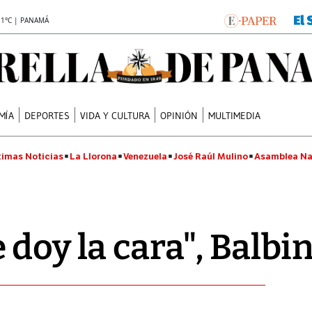
.1°C | PANAMÁ
MÍA
DEPORTES
VIDA Y CULTURA
OPINIÓN
MULTIMEDIA
timas Noticias
La Llorona
Venezuela
José Raúl Mulino
Asamblea Na
 doy la cara", Balbi