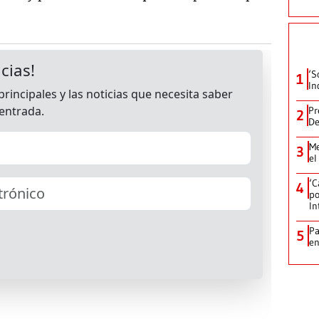
‘S
1
In
Pr
2
De
Me
3
el
‘C
4
po
In
Pa
5
e