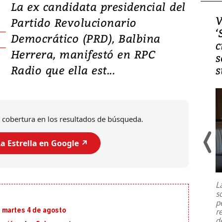
La ex candidata presidencial del
Video, Japón: Terremoto
V
Partido Revolucionario
deja heridos y graves
‘
Democrático (PRD), Balbina
daños en Kumamoto
c
Herrera, manifestó en RPC
s
Radio que ella est...
s
 cobertura en los resultados de búsqueda.
a Estrella en Google ↗️
Un fuerte terremoto de magnitud
7,1 se registró este martes 28 de
julio en la prefectura de Kumamoto,
L
al sur de Japón, provocando una
s
emergencia de gran
...
p
 martes 4 de agosto
r
d