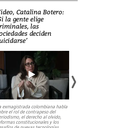
ideo, Catalina Botero:
Video: Lula la
Si la gente elige
candidatura 
riminales, las
promesas de i
ociedades deciden
en defensa, ed
uicidarse’
tierras raras
a exmagistrada colombiana habla
Entre recuerdos y es
obre el rol de contrapeso del
referencias hacia sus
eriodismo, el derecho al olvido,
presidente de Brasil,
eformas constitucionales y los
da Silva, oficializó 
esafíos de nuevas tecnologías
...
candidatura
...