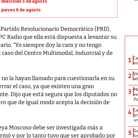
 miércoles 5 de agosto
 jueves 6 de agosto
l Partido Revolucionario Democrático (PRD),
C Radio que ella está dispuesta a levantar su
ario. “Yo siempre doy la cara y no tengo
 caso del Centro Multimodal, Industrial y de
Ca
1
en
Ví
2
 no la hayan llamado para cuestionarla en su
ad
rrar el caso, ya que existen una gran
Ma
3
te. Dijo que está segura que los diputados no
ev
Po
pero que de igual modo acepta la decisión de
Ca
4
pr
un
eya Moscoso debe ser investigada más a
Ga
5
firmó y por lo tanto tuvo que ser aprobado por
lo