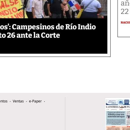
añ
22
NACI
os’: Campesinos de Río Indio
 26 ante la Corte
ntos
Ventas
e-Paper