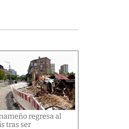
nameño regresa al
ís tras ser