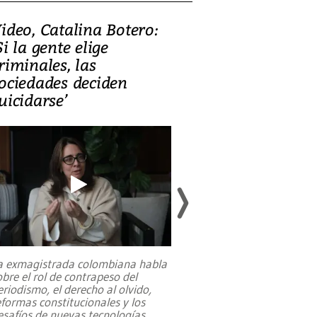
ideo, Catalina Botero:
Video: Lula la
Si la gente elige
candidatura 
riminales, las
promesas de i
ociedades deciden
en defensa, ed
uicidarse’
tierras raras
a exmagistrada colombiana habla
Entre recuerdos y es
obre el rol de contrapeso del
referencias hacia sus
eriodismo, el derecho al olvido,
presidente de Brasil,
eformas constitucionales y los
da Silva, oficializó 
esafíos de nuevas tecnologías
...
candidatura
...