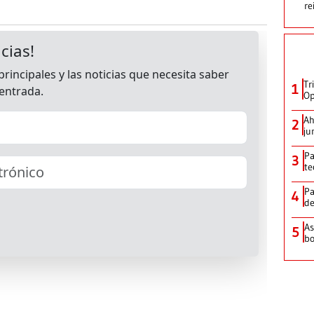
re
Tr
1
Op
Ah
2
ju
Pa
3
te
Pa
4
de
As
5
bo