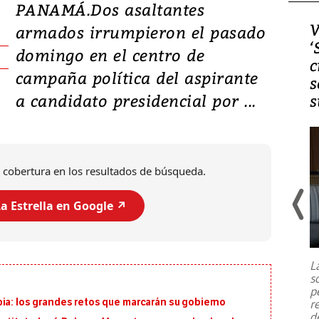
PANAMÁ.Dos asaltantes
Video, Japón: Terremoto
V
armados irrumpieron el pasado
deja heridos y graves
‘
domingo en el centro de
daños en Kumamoto
c
campaña política del aspirante
s
a candidato presidencial por ...
s
 cobertura en los resultados de búsqueda.
a Estrella en Google ↗️
Un fuerte terremoto de magnitud
7,1 se registró este martes 28 de
julio en la prefectura de Kumamoto,
L
al sur de Japón, provocando una
s
emergencia de gran
...
p
ia: los grandes retos que marcarán su gobierno
r
d