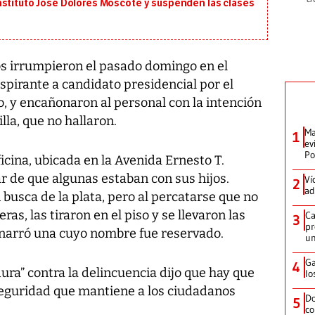
nstituto José Dolores Moscote y suspenden las clases
 irrumpieron el pasado domingo en el
spirante a candidato presidencial por el
, y encañonaron al personal con la intención
lla, que no hallaron.
Ma
1
ev
Po
icina, ubicada en la Avenida Ernesto T.
ar de que algunas estaban con sus hijos.
Ví
2
ad
busca de la plata, pero al percatarse que no
ras, las tiraron en el piso y se llevaron las
Ca
3
pr
, narró una cuyo nombre fue reservado.
un
Ga
4
ra” contra la delincuencia dijo que hay que
lo
seguridad que mantiene a los ciudadanos
Do
5
co