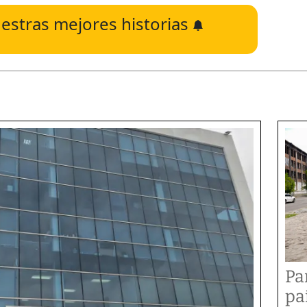
estras mejores historias
Pa
pa