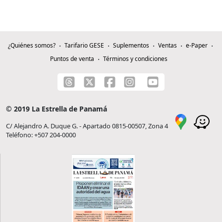
¿Quiénes somos?
Tarifario GESE
Suplementos
Ventas
e-Paper
Puntos de venta
Términos y condiciones
© 2019 La Estrella de Panamá
C/ Alejandro A. Duque G. - Apartado 0815-00507, Zona 4
Teléfono: +507 204-0000