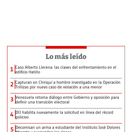
Lo más leído
Caso Alberto Llerena: las claves del enfrentamiento en el
1
edificio Hatillo
Capturan en Chiriquí a hombre investigado en la Operación
2
Trillizas por nuevo caso de violación a una menor
Venezuela retoma diálogo entre Gobierno y oposición para
3
definir una transición electoral
DIJ habilita nuevamente la solicitud en línea del récord
4
policivo
Decomisan un arma a estudiante del Instituto José Dolores
5
Moscote y suspenden las clases