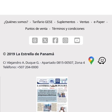
¿Quiénes somos?
Tarifario GESE
Suplementos
Ventas
e-Paper
Puntos de venta
Términos y condiciones
© 2019 La Estrella de Panamá
C/ Alejandro A. Duque G. - Apartado 0815-00507, Zona 4
Teléfono: +507 204-0000