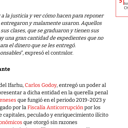
5
su
C
 a la justicia y ver cómo hacen para reponer
e entregaron y malamente usaron. Aquellos
sus clases, que se graduaron y tienen sus
hay una gran cantidad de expedientes que no
ara el dinero que se les entregó.
ponsables
”, expresó el contralor.
ante
del Ifarhu,
Carlos Godoy
, entregó un poder al
resentar a dicha entidad en la querella penal
eneses
que fungió en el periodo 2019-2023 y
igado por la
Fiscalía Anticorrupción
por los
 capitales, peculado y enriquecimiento ilícito
conómicos
que otorgó sin razones