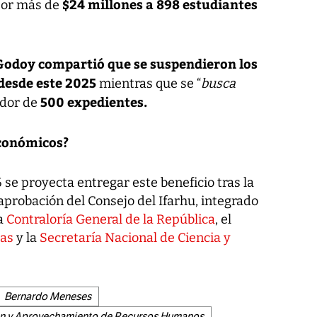
$24 millones a 898 estudiantes
por más de
Godoy compartió que se suspendieron los
desde este 2025
mientras que se “
busca
500 expedientes.
edor de
económicos?
 se proyecta entregar este beneficio tras la
aprobación del Consejo del Ifarhu, integrado
la
Contraloría General de la República
, el
zas
y la
Secretaría Nacional de Ciencia y
Bernardo Meneses
ión y Aprovechamiento de Recursos Humanos