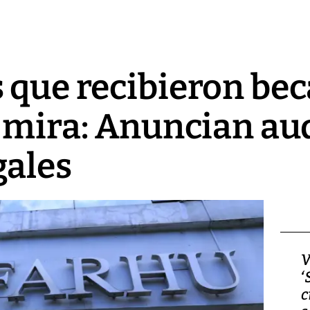
 que recibieron bec
a mira: Anuncian aud
gales
Video, Japón: Terremoto
V
deja heridos y graves
‘
daños en Kumamoto
c