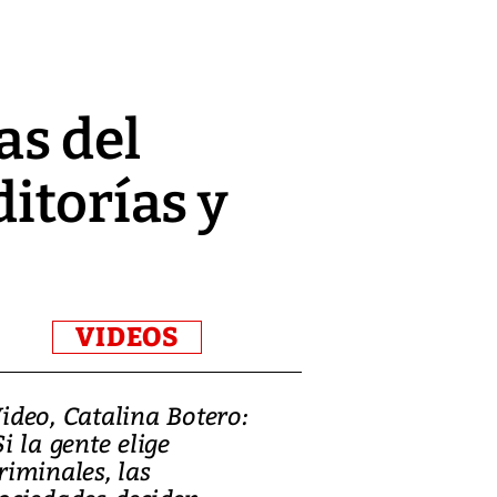
as del
itorías y
VIDEOS
ideo, Catalina Botero:
Video: Lula la
Si la gente elige
candidatura 
riminales, las
promesas de i