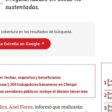
sustentadas.
 cobertura en los resultados de búsqueda.
a Estrella en Google ↗️
n: fechas, requisitos y beneficiarios
Ca
1
en
ara 1,300 trabajadores bananeros en Chiriquí
ra servidores públicos: incluye el décimo tercer mes
Ve
2
op
As
ica, Anel Flores
, informó que realizarán
3
hi