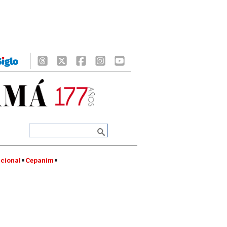
cional
Cepanim