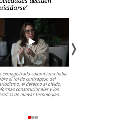
ociedades deciden
en defensa, ed
uicidarse’
tierras raras
a exmagistrada colombiana habla
Entre recuerdos y es
obre el rol de contrapeso del
referencias hacia sus
eriodismo, el derecho al olvido,
presidente de Brasil,
eformas constitucionales y los
da Silva, oficializó 
esafíos de nuevas tecnologías
...
candidatura
...