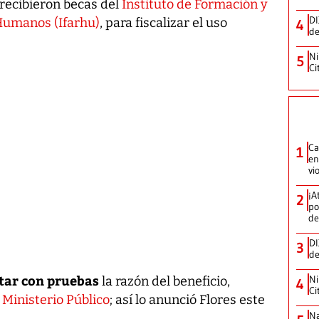
 recibieron becas del
Instituto de Formación y
DI
umanos (Ifarhu)
, para fiscalizar el uso
4
de
Ni
5
Ci
Ca
1
en
vi
¡A
2
po
de
DI
3
de
tar con pruebas
Ni
la razón del beneficio,
4
Ci
l
Ministerio Público
; así lo anunció Flores este
Na