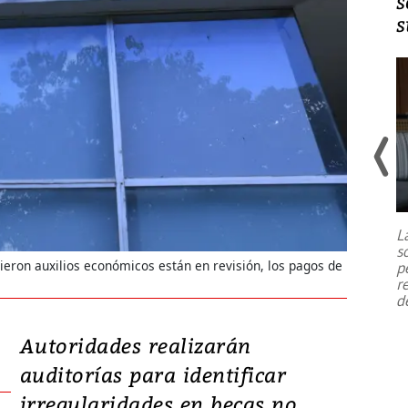
s
s
Un fuerte terremoto de magnitud
7,1 se registró este martes 28 de
julio en la prefectura de Kumamoto,
L
al sur de Japón, provocando una
s
emergencia de gran
...
ieron auxilios económicos están en revisión, los pagos de
p
r
d
Autoridades realizarán
auditorías para identificar
irregularidades en becas no