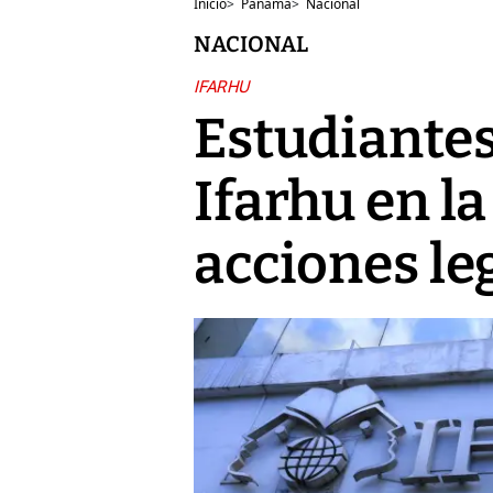
Inicio
>
Panamá
>
Nacional
NACIONAL
IFARHU
Estudiantes
Ifarhu en l
acciones le