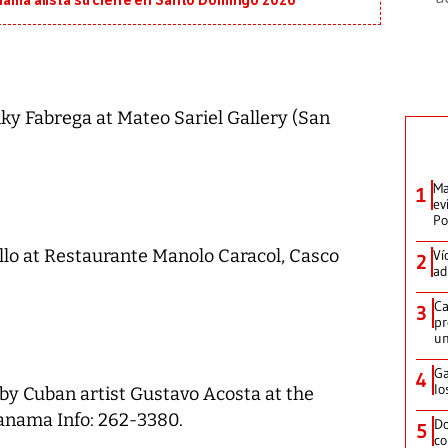
anamá alista su cierre en Santo Domingo 2026
iky Fabrega at Mateo Sariel Gallery (San
Ma
1
ev
Po
llo at Restaurante Manolo Caracol, Casco
Ví
2
ad
Ca
3
pr
un
Ga
4
lo
t by Cuban artist Gustavo Acosta at the
nama Info: 262-3380.
Do
5
co