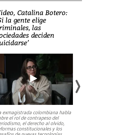
ideo, Catalina Botero:
Video: Lula la
Si la gente elige
candidatura 
riminales, las
promesas de i
ociedades deciden
en defensa, ed
uicidarse’
tierras raras
a exmagistrada colombiana habla
Entre recuerdos y es
obre el rol de contrapeso del
referencias hacia sus
eriodismo, el derecho al olvido,
presidente de Brasil,
eformas constitucionales y los
da Silva, oficializó 
esafíos de nuevas tecnologías
...
candidatura
...