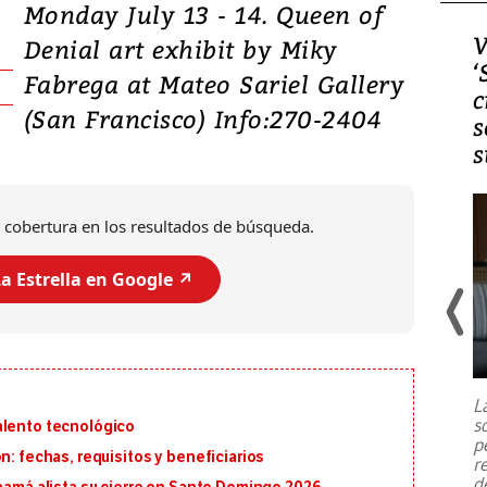
Monday July 13 - 14. Queen of
Video, Japón: Terremoto
V
Denial art exhibit by Miky
deja heridos y graves
‘
Fabrega at Mateo Sariel Gallery
daños en Kumamoto
c
(San Francisco) Info:270-2404
s
s
 cobertura en los resultados de búsqueda.
a Estrella en Google ↗️
Un fuerte terremoto de magnitud
7,1 se registró este martes 28 de
julio en la prefectura de Kumamoto,
L
al sur de Japón, provocando una
s
alento tecnológico
emergencia de gran
...
p
n: fechas, requisitos y beneficiarios
r
d