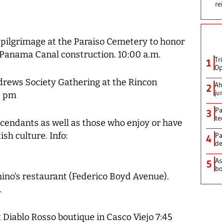
re
 pilgrimage at the Paraiso Cemetery to honor
e Panama Canal construction. 10:00 a.m.
Tr
1
Op
ndrews Society Gathering at the Rincon
Ah
2
ju
0 pm
Pa
3
te
cendants as well as those who enjoy or have
ish culture. Info:
Pa
4
de
As
5
bo
hino’s restaurant (Federico Boyd Avenue).
.
Diablo Rosso boutique in Casco Viejo 7:45