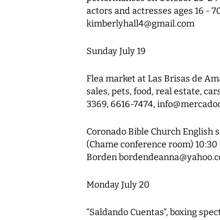
actors and actresses ages 16 - 7
kimberlyhall4@gmail.com
Sunday July 19
Flea market at Las Brisas de Am
sales, pets, food, real estate, c
3369, 6616-7474, info@mercadod
Coronado Bible Church English s
(Chame conference room) 10:30 
Borden bordendeanna@yahoo.
Monday July 20
“Saldando Cuentas”, boxing spec