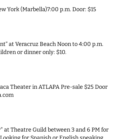
ew York (Marbella)7:00 p.m. Door: $15
nt” at Veracruz Beach Noon to 4:00 p.m.
ldren or dinner only: $10.
aca Theater in ATLAPA Pre-sale $25 Door
a.com
r" at Theatre Guild between 3 and 6 PM for
ooking for Spanish or English speaking