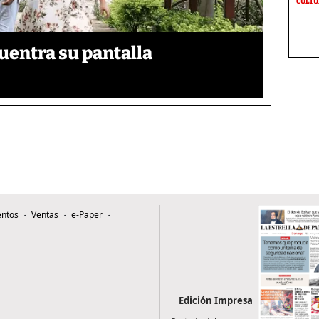
CULT
uentra su pantalla​
ntos
Ventas
e-Paper
Edición Impresa