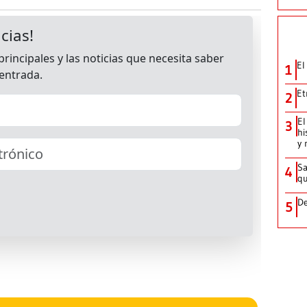
El
1
Et
2
El
3
hi
y 
Sa
4
qu
De
5