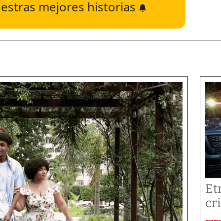
estras mejores historias
Et
cr