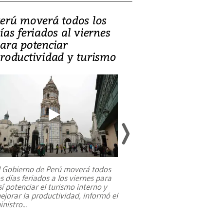
erú moverá todos los
Video, Catalin
ías feriados al viernes
‘Si la gente el
ara potenciar
criminales, la
roductividad y turismo
sociedades de
suicidarse’
l Gobierno de Perú moverá todos
os días feriados a los viernes para
La exmagistrada co
sí potenciar el turismo interno y
sobre el rol de contr
ejorar la productividad, informó el
periodismo, el derech
inistro
...
reformas constitucio
desafíos de nuevas t