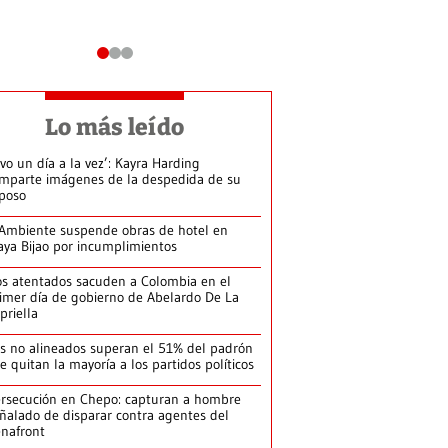
Lo más leído
ivo un día a la vez’: Kayra Harding
mparte imágenes de la despedida de su
poso
Ambiente suspende obras de hotel en
aya Bijao por incumplimientos
s atentados sacuden a Colombia en el
imer día de gobierno de Abelardo De La
priella
s no alineados superan el 51% del padrón
le quitan la mayoría a los partidos políticos
rsecución en Chepo: capturan a hombre
ñalado de disparar contra agentes del
nafront