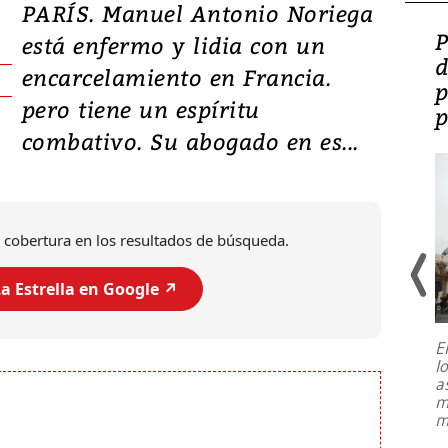
PARÍS. Manuel Antonio Noriega
Video: Lula lanza su
P
está enfermo y lidia con un
candidatura con
d
encarcelamiento en Francia.
promesas de inversión
p
pero tiene un espíritu
en defensa, educación y
p
combativo. Su abogado en es...
tierras raras
 cobertura en los resultados de búsqueda.
a Estrella en Google ↗️
E
l
Entre recuerdos y escuetas
a
referencias hacia sus adversarios, el
m
presidente de Brasil, Luiz Inácio Lula
m
da Silva, oficializó este domingo su
candidatura
...