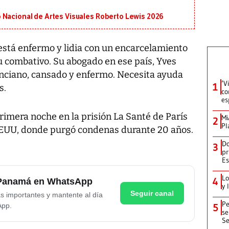
 Nacional de Artes Visuales Roberto Lewis 2026
stá enfermo y lidia con un encarcelamiento
tu combativo. Su abogado en ese país, Yves
 anciano, cansado y enfermo. Necesita ayuda
‘V
1
s.
co
es
rimera noche en la prisión La Santé de París
Mi
2
Pl
EEUU, donde purgó condenas durante 20 años.
Do
3
pr
Es
Lo
4
e Panamá en WhatsApp
y 
Seguir canal
as importantes y mantente al día
Pe
App.
5
se
Se