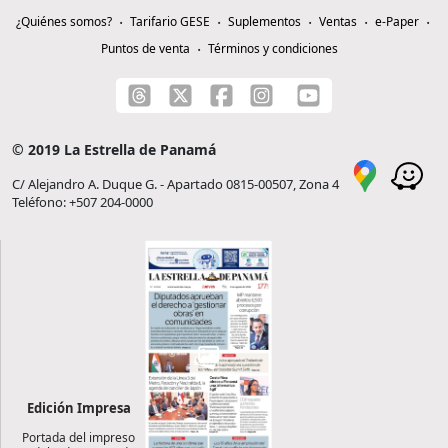
¿Quiénes somos?
Tarifario GESE
Suplementos
Ventas
e-Paper
Puntos de venta
Términos y condiciones
© 2019 La Estrella de Panamá
C/ Alejandro A. Duque G. - Apartado 0815-00507, Zona 4
Teléfono: +507 204-0000
Edición Impresa
Portada del impreso