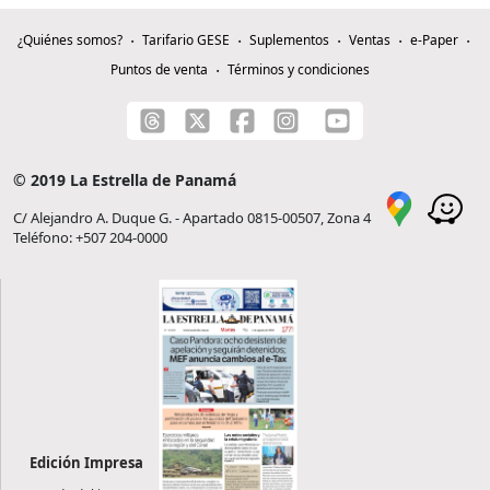
¿Quiénes somos?
Tarifario GESE
Suplementos
Ventas
e-Paper
Puntos de venta
Términos y condiciones
© 2019 La Estrella de Panamá
C/ Alejandro A. Duque G. - Apartado 0815-00507, Zona 4
Teléfono: +507 204-0000
Edición Impresa