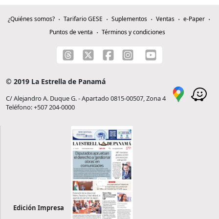
¿Quiénes somos?
Tarifario GESE
Suplementos
Ventas
e-Paper
Puntos de venta
Términos y condiciones
© 2019 La Estrella de Panamá
C/ Alejandro A. Duque G. - Apartado 0815-00507, Zona 4
Teléfono: +507 204-0000
Edición Impresa