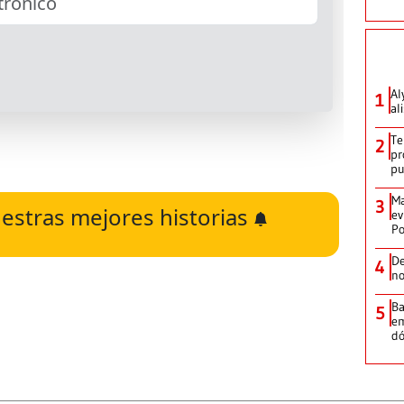
Al
1
al
Te
2
pr
p
Ma
3
estras mejores historias
ev
Po
De
4
no
Ba
5
em
dó