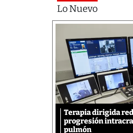
Lo Nuevo
Terapia dirigida re
progresión intracra
pulmón