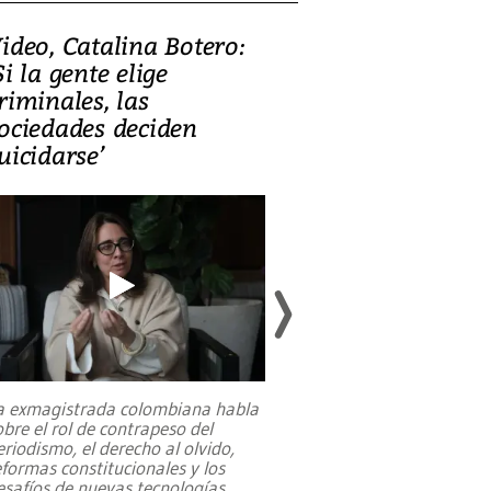
ideo, Catalina Botero:
Video: Lula la
Si la gente elige
candidatura 
riminales, las
promesas de i
ociedades deciden
en defensa, ed
uicidarse’
tierras raras
a exmagistrada colombiana habla
Entre recuerdos y es
obre el rol de contrapeso del
referencias hacia sus
eriodismo, el derecho al olvido,
presidente de Brasil,
eformas constitucionales y los
da Silva, oficializó 
esafíos de nuevas tecnologías
...
candidatura
...