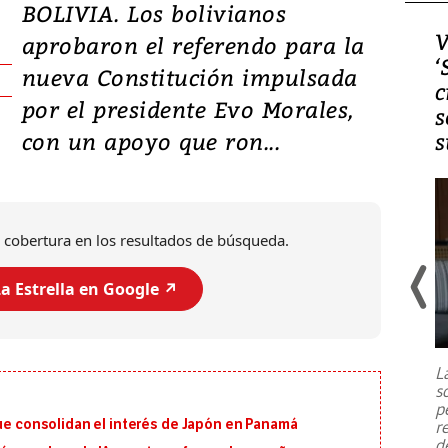
BOLIVIA. Los bolivianos
Video, Japón: Terremoto
V
aprobaron el referendo para la
deja heridos y graves
‘
nueva Constitución impulsada
daños en Kumamoto
c
por el presidente Evo Morales,
s
con un apoyo que ron...
s
 cobertura en los resultados de búsqueda.
a Estrella en Google ↗️
Un fuerte terremoto de magnitud
7,1 se registró este martes 28 de
julio en la prefectura de Kumamoto,
L
al sur de Japón, provocando una
s
emergencia de gran
...
p
que consolidan el interés de Japón en Panamá
r
d