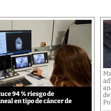
Ma
ad
an
duce 94 % riesgo de
de
neal en tipo de cáncer de
Po