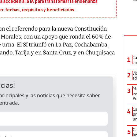
á acceden a la IA para transformar la enseñanza
n: fechas, requisitos y beneficiarios
on el referendo para la nueva Constitución
 Morales, con un apoyo que ronda el 60% de
e urna. El Sí triunfó en La Paz, Cochabamba,
Pando, Tarija y en Santa Cruz, y en Chuquisaca
Ca
1
en
Ví
2
ad
Ma
3
ev
Po
Ca
4
pr
un
Ga
5
lo