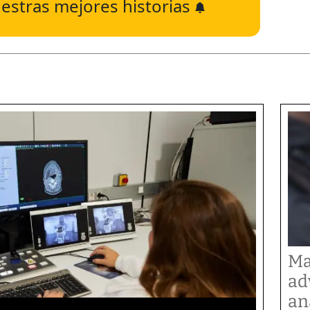
estras mejores historias
Ma
ad
an