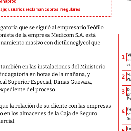
 Sinaproc
je; usuarios reclaman cobros irregulares
gatoria que se siguió al empresario Teófilo
onista de la empresa Medicom S.A. está
enamiento masivo con dietileneglycol que
‘V
1
co
es
 también en las instalaciones del Ministerio
a indagatoria en horas de la mañana, y
Mi
2
Pl
scal Superior Especial, Dimas Guevara,
expediente del proceso.
Do
3
pr
Es
que la relación de su cliente con las empresas
Pe
4
do en los almacenes de la Caja de Seguro
se
Se
ercial.
Lo
5