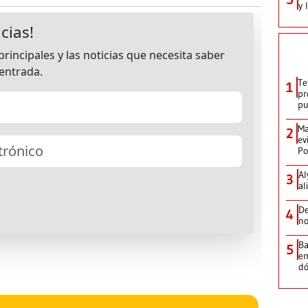
y 
Te
1
pr
p
Ma
2
ev
Po
Al
3
al
De
4
no
Ba
5
em
dó