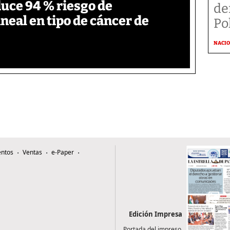
duce 94 % riesgo de
de
neal en tipo de cáncer de
Po
NACI
ntos
Ventas
e-Paper
Edición Impresa
Portada del impreso