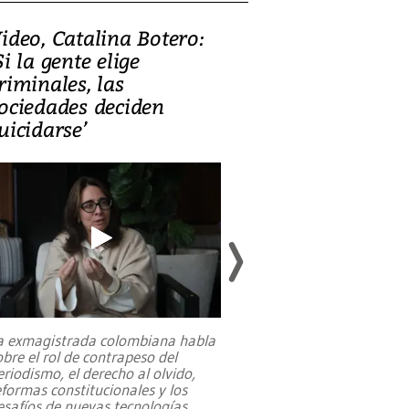
ideo, Catalina Botero:
Video: Lula la
Si la gente elige
candidatura 
riminales, las
promesas de i
ociedades deciden
en defensa, ed
uicidarse’
tierras raras
a exmagistrada colombiana habla
Entre recuerdos y es
obre el rol de contrapeso del
referencias hacia sus
eriodismo, el derecho al olvido,
presidente de Brasil,
eformas constitucionales y los
da Silva, oficializó 
esafíos de nuevas tecnologías
...
candidatura
...