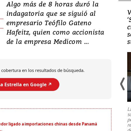
Algo más de 8 horas duró la
Video, Japón: Terremoto
V
indagatoria que se siguió al
deja heridos y graves
‘
empresario Teófilo Gateno
daños en Kumamoto
c
Hafeitz, quien como accionista
s
de la empresa Medicom ...
s
 cobertura en los resultados de búsqueda.
a Estrella en Google ↗️
Un fuerte terremoto de magnitud
7,1 se registró este martes 28 de
julio en la prefectura de Kumamoto,
L
al sur de Japón, provocando una
s
emergencia de gran
...
p
eedor ligado a importaciones chinas desde Panamá
r
d