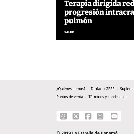
Terapia dirigida re
progresión intracra
pulmón
SALUD
¿Quiénes somos?
Tarifario GESE
Supleme
Puntos de venta
Términos y condiciones
© 2019 La Estrella de Panamá