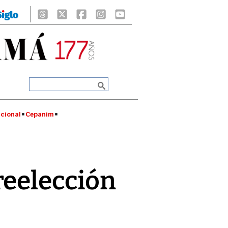
cional
Cepanim
reelección