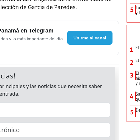
lección de García de Paredes.
Lo
5
y 
 Panamá en Telegram
Unirme al canal
adas y lo más importante del día
El
1
Et
2
El
3
hi
y 
Sa
4
qu
De
5