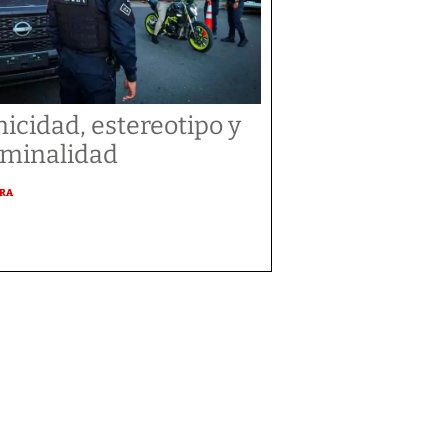
nicidad, estereotipo y
iminalidad
URA