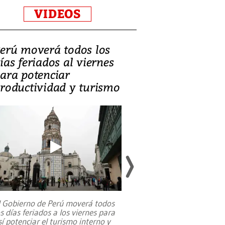
VIDEOS
erú moverá todos los
Video, Catalin
ías feriados al viernes
‘Si la gente el
ara potenciar
criminales, la
roductividad y turismo
sociedades de
suicidarse’
l Gobierno de Perú moverá todos
os días feriados a los viernes para
La exmagistrada co
sí potenciar el turismo interno y
sobre el rol de contr