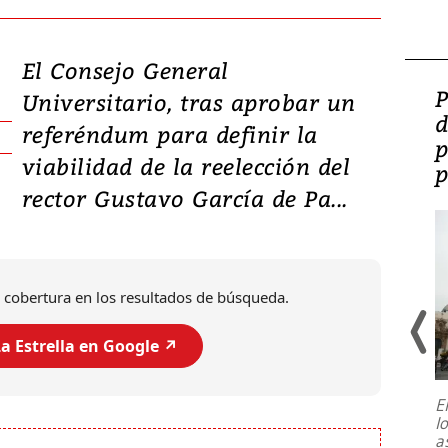
El Consejo General
Video: Lula lanza su
P
Universitario, tras aprobar un
candidatura con
d
referéndum para definir la
promesas de inversión
p
viabilidad de la reelección del
en defensa, educación y
p
rector Gustavo García de Pa...
tierras raras
 cobertura en los resultados de búsqueda.
a Estrella en Google ↗️
E
l
Entre recuerdos y escuetas
a
referencias hacia sus adversarios, el