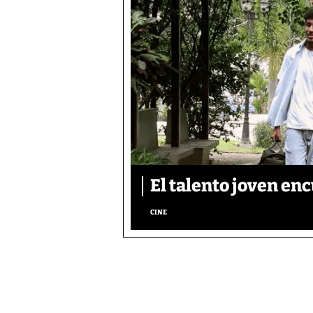
El talento joven enc
CINE