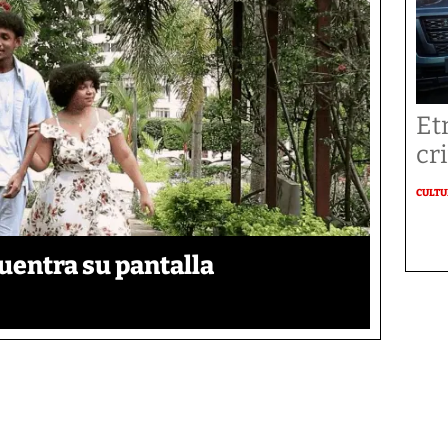
Et
cr
CULT
uentra su pantalla​