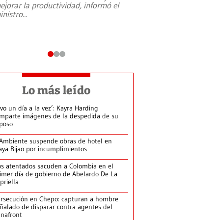
ejorar la productividad, informó el
periodismo, el derech
inistro
...
reformas constitucio
desafíos de nuevas t
Lo más leído
ivo un día a la vez’: Kayra Harding
mparte imágenes de la despedida de su
poso
Ambiente suspende obras de hotel en
aya Bijao por incumplimientos
s atentados sacuden a Colombia en el
imer día de gobierno de Abelardo De La
priella
rsecución en Chepo: capturan a hombre
ñalado de disparar contra agentes del
nafront