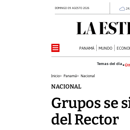
DOMINGO 09 AGOSTO 2026
24
PANAMÁ
MUNDO
ECONO
Úl
Inicio
>
Panamá
>
Nacional
NACIONAL
Grupos se s
del Rector