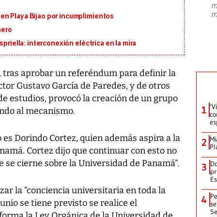
m
presidente de Brasil, Luiz Inácio Lula
m
en Playa Bijao por incumplimientos
da Silva, oficializó este domingo su
candidatura
...
nero
priella: interconexión eléctrica en la mira
, tras aprobar un referéndum para definir la
ector Gustavo García de Paredes, y de otros
de estudios, provocó la creación de un grupo
‘V
1
undo al mecanismo.
co
es
 es Dorindo Cortez, quien además aspira a la
Mi
2
Pl
namá. Cortez dijo que continuar con esto no
e se cierne sobre la Universidad de Panamá”.
Do
3
pr
Es
ar la “conciencia universitaria en toda la
Pe
4
junio se tiene previsto se realice el
se
Se
forma la Ley Orgánica de la Universidad de