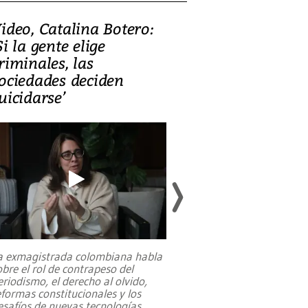
ideo, Catalina Botero:
Video: Lula la
Si la gente elige
candidatura 
riminales, las
promesas de i
ociedades deciden
en defensa, ed
uicidarse’
tierras raras
a exmagistrada colombiana habla
Entre recuerdos y es
obre el rol de contrapeso del
referencias hacia sus
eriodismo, el derecho al olvido,
presidente de Brasil,
eformas constitucionales y los
da Silva, oficializó 
esafíos de nuevas tecnologías
...
candidatura
...