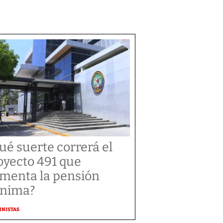
ué suerte correrá el
oyecto 491 que
menta la pensión
nima?
MNISTAS