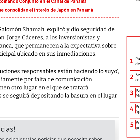
 Comando Conjunto en el Canal de Panamá
que consolidan el interés de Japón en Panamá
Salomón Shamah, explicó y dio seguridad de
n, Jorge Cáceres, a los inversionistas y
anca, que permanecen a la expectativa sobre
nicipal ubicado en sus inmediaciones.
Pa
1
de
tuciones responsables están haciendo lo suyo’,
Se
2
díamente por falta de comunicación
co
enen otro lugar en el que se tratará
Pa
3
 se seguirá depositando la basura en el lugar
Mu
Po
4
‘g
Pr
5
po