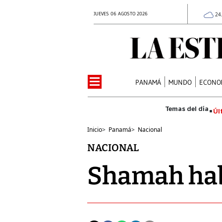
JUEVES 06 AGOSTO 2026
24
PANAMÁ
MUNDO
ECONO
Úl
Inicio
>
Panamá
>
Nacional
NACIONAL
Shamah hab