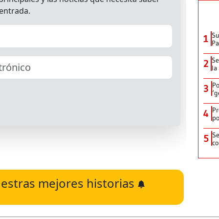
Su
1
P
Se
2
la
Po
3
‘g
Pr
4
po
Se
5
co
estras mejores historias