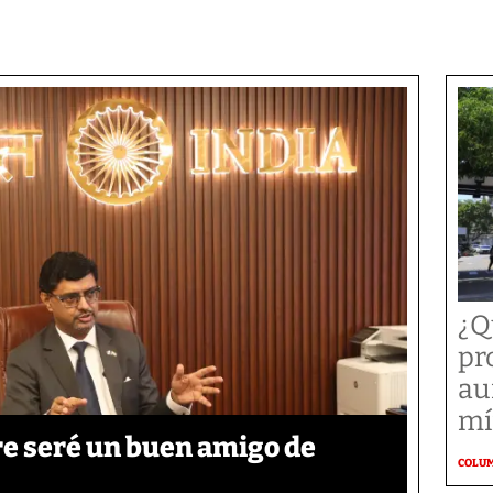
¿Q
pr
au
mí
re seré un buen amigo de
COLU