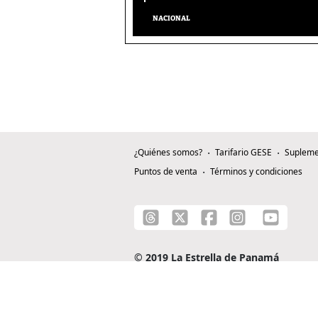
NACIONAL
¿Quiénes somos?
Tarifario GESE
Supleme
Puntos de venta
Términos y condiciones
© 2019 La Estrella de Panamá
C/ Alejandro A. Duque G. - Apartado 0815-0
Teléfono: +507 204-0000