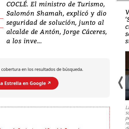
COCLÉ. El ministro de Turismo,
Video, Japón: Terremoto
V
Salomón Shamah, explicó y dio
deja heridos y graves
‘
seguridad de solución, junto al
daños en Kumamoto
c
alcalde de Antón, Jorge Cáceres,
s
a los inve...
s
 cobertura en los resultados de búsqueda.
a Estrella en Google ↗️
Un fuerte terremoto de magnitud
7,1 se registró este martes 28 de
julio en la prefectura de Kumamoto,
L
al sur de Japón, provocando una
s
emergencia de gran
...
p
r
d