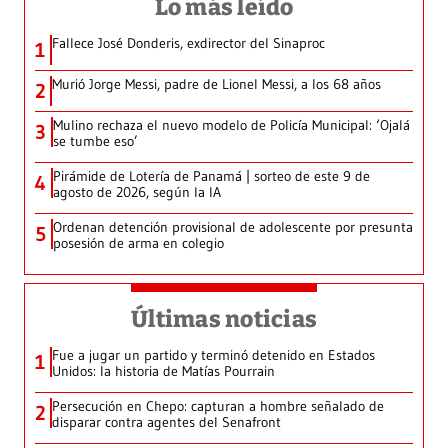
Lo más leído
Fallece José Donderis, exdirector del Sinaproc
1
Murió Jorge Messi, padre de Lionel Messi, a los 68 años
2
Mulino rechaza el nuevo modelo de Policía Municipal: ‘Ojalá
3
se tumbe eso’
Pirámide de Lotería de Panamá | sorteo de este 9 de
4
agosto de 2026, según la IA
Ordenan detención provisional de adolescente por presunta
5
posesión de arma en colegio
Últimas noticias
Fue a jugar un partido y terminó detenido en Estados
1
Unidos: la historia de Matías Pourrain
Persecución en Chepo: capturan a hombre señalado de
2
disparar contra agentes del Senafront