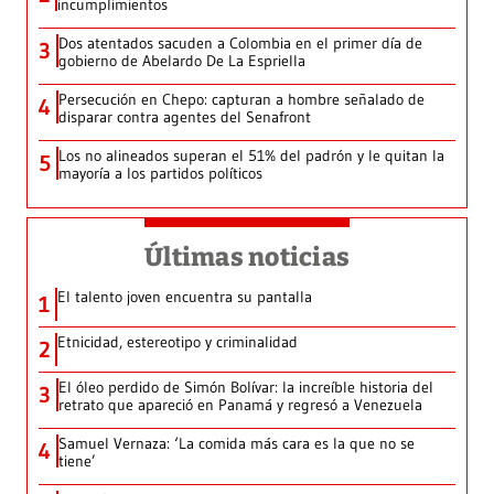
incumplimientos
Dos atentados sacuden a Colombia en el primer día de
3
gobierno de Abelardo De La Espriella
Persecución en Chepo: capturan a hombre señalado de
4
disparar contra agentes del Senafront
Los no alineados superan el 51% del padrón y le quitan la
5
mayoría a los partidos políticos
Últimas noticias
El talento joven encuentra su pantalla​
1
Etnicidad, estereotipo y criminalidad
2
El óleo perdido de Simón Bolívar: la increíble historia del
3
retrato que apareció en Panamá y regresó a Venezuela
Samuel Vernaza: ‘La comida más cara es la que no se
4
tiene’