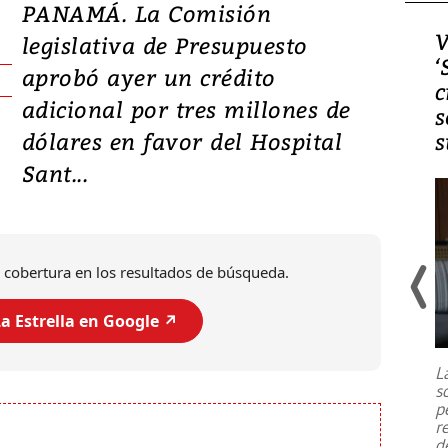
PANAMÁ. La Comisión
Video, Japón: Terremoto
V
legislativa de Presupuesto
deja heridos y graves
‘
aprobó ayer un crédito
daños en Kumamoto
c
adicional por tres millones de
s
dólares en favor del Hospital
s
Sant...
 cobertura en los resultados de búsqueda.
a Estrella en Google ↗️
Un fuerte terremoto de magnitud
7,1 se registró este martes 28 de
julio en la prefectura de Kumamoto,
L
al sur de Japón, provocando una
s
emergencia de gran
...
p
r
d