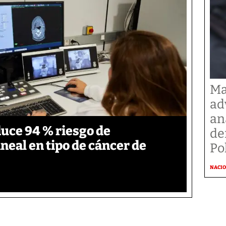
Ma
ad
an
duce 94 % riesgo de
de
neal en tipo de cáncer de
Po
NACI