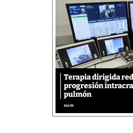
Terapia dirigida re
progresión intracra
pulmón
SALUD