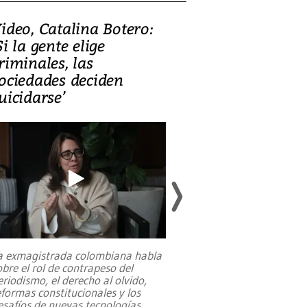
ideo, Catalina Botero:
Video: Lula la
Si la gente elige
candidatura 
riminales, las
promesas de i
ociedades deciden
en defensa, ed
uicidarse’
tierras raras
a exmagistrada colombiana habla
Entre recuerdos y es
obre el rol de contrapeso del
referencias hacia sus
eriodismo, el derecho al olvido,
presidente de Brasil,
eformas constitucionales y los
da Silva, oficializó 
esafíos de nuevas tecnologías
...
candidatura
...