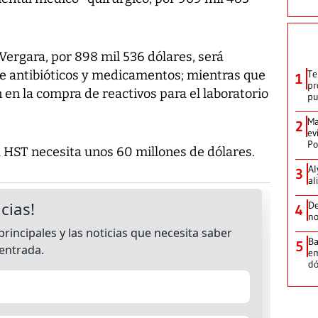
Vergara, por 898 mil 536 dólares, será
e antibióticos y medicamentos; mientras que
Te
1
pr
 en la compra de reactivos para el laboratorio
p
Ma
2
ev
Po
l HST necesita unos 60 millones de dólares.
Al
3
al
De
4
no
Ba
5
em
dó