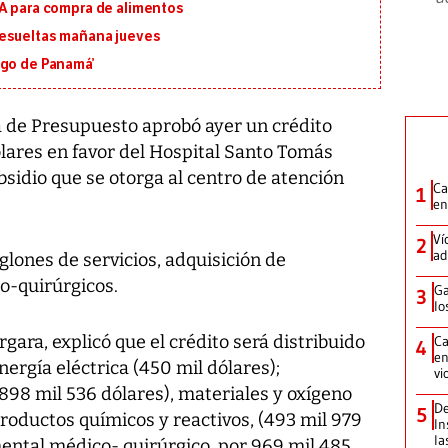
MA para compra de alimentos
resueltas mañana jueves
igo de Panamá’
 de Presupuesto aprobó ayer un crédito
ólares en favor del Hospital Santo Tomás
bsidio que se otorga al centro de atención
Ca
1
en
Ví
2
ad
glones de servicios, adquisición de
-quirúrgicos.
Ga
3
lo
rgara, explicó que el crédito será distribuido
Ca
4
en
nergía eléctrica (450 mil dólares);
vi
98 mil 536 dólares), materiales y oxígeno
De
5
productos químicos y reactivos, (493 mil 979
In
la
mental médico- quirúrgico, por 969 mil 485