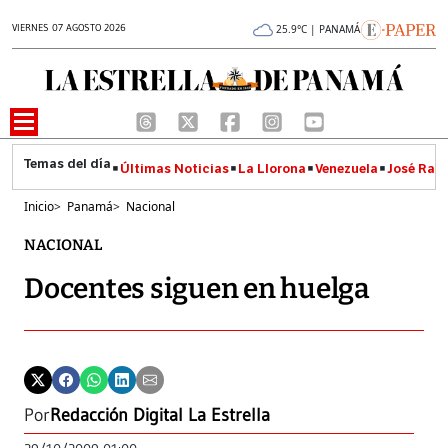
VIERNES 07 AGOSTO 2026
25.9°C | PANAMÁ
Últimas Noticias
La Llorona
Venezuela
José Raúl
Inicio
>
Panamá
>
Nacional
NACIONAL
Docentes siguen en huelga
Por
Redacción Digital La Estrella