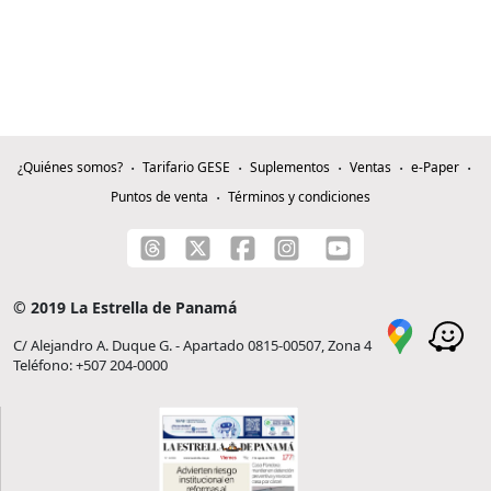
¿Quiénes somos?
Tarifario GESE
Suplementos
Ventas
e-Paper
Puntos de venta
Términos y condiciones
© 2019 La Estrella de Panamá
C/ Alejandro A. Duque G. - Apartado 0815-00507, Zona 4
Teléfono: +507 204-0000