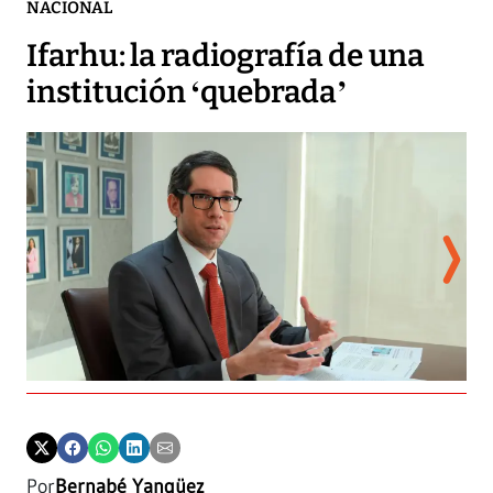
NACIONAL
Ifarhu: la radiografía de una
institución ‘quebrada’
IFH
Por
Bernabé Yangüez