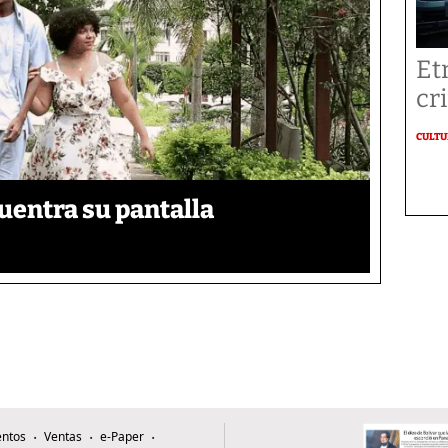
Et
cr
CULT
uentra su pantalla​
ntos
Ventas
e-Paper