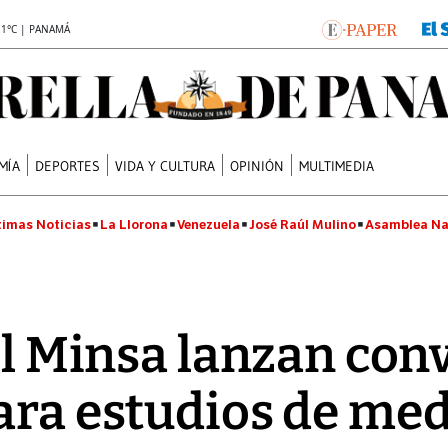
.1°C | PANAMÁ
MÍA
DEPORTES
VIDA Y CULTURA
OPINIÓN
MULTIMEDIA
timas Noticias
La Llorona
Venezuela
José Raúl Mulino
Asamblea Na
 el Minsa lanzan con
ara estudios de me