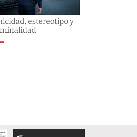
nicidad, estereotipo y
iminalidad
URA