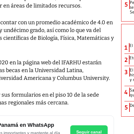
Pe
5
ir en áreas de limitados recursos.
se
Se
 contar con un promedio académico de 4.0 en
 y undécimo grado, así como lo que va del
científicas de Biología, Física, Matemáticas y
El
1
Et
2
2020 en la página web del IFARHU estarán
as becas en la Universidad Latina,
El
3
hi
iversidad Americana y Columbus University.
y 
Sa
4
sus formularios en el piso 10 de la sede
qu
inas regionales más cercana.
De
5
e Panamá en WhatsApp
Seguir canal
as importantes y mantente al día