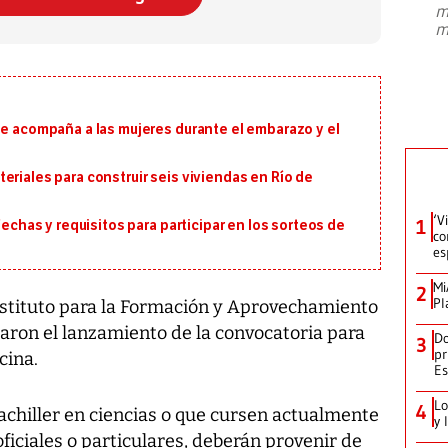
m
presidente de Brasil, Luiz Inácio Lula
m
da Silva, oficializó este domingo su
candidatura
...
ue acompaña a las mujeres durante el embarazo y el
eriales para construir seis viviendas en Río de
‘V
1
fechas y requisitos para participar en los sorteos de
co
es
Mi
2
Pl
Instituto para la Formación y Aprovechamiento
aron el lanzamiento de la convocatoria para
Do
3
pr
cina.
Es
Lo
4
achiller en ciencias o que cursen actualmente
y 
ficiales o particulares, deberán provenir de