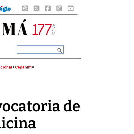
cional
Cepanim
vocatoria de
dicina