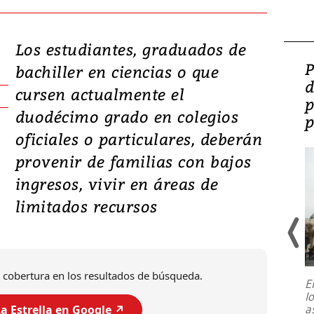
Los estudiantes, graduados de
Video: Lula lanza su
P
bachiller en ciencias o que
candidatura con
d
cursen actualmente el
promesas de inversión
p
duodécimo grado en colegios
en defensa, educación y
p
oficiales o particulares, deberán
tierras raras
provenir de familias con bajos
ingresos, vivir en áreas de
limitados recursos
 cobertura en los resultados de búsqueda.
E
l
Entre recuerdos y escuetas
a
a Estrella en Google ↗️
referencias hacia sus adversarios, el