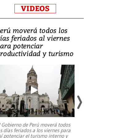
VIDEOS
erú moverá todos los
Video, Catalin
ías feriados al viernes
‘Si la gente el
ara potenciar
criminales, la
roductividad y turismo
sociedades de
suicidarse’
l Gobierno de Perú moverá todos
os días feriados a los viernes para
La exmagistrada co
sí potenciar el turismo interno y
sobre el rol de contr