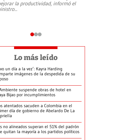
ejorar la productividad, informó el
periodismo, el derech
inistro
...
reformas constitucio
desafíos de nuevas t
Lo más leído
ivo un día a la vez’: Kayra Harding
mparte imágenes de la despedida de su
poso
Ambiente suspende obras de hotel en
aya Bijao por incumplimientos
s atentados sacuden a Colombia en el
imer día de gobierno de Abelardo De La
priella
s no alineados superan el 51% del padrón
le quitan la mayoría a los partidos políticos