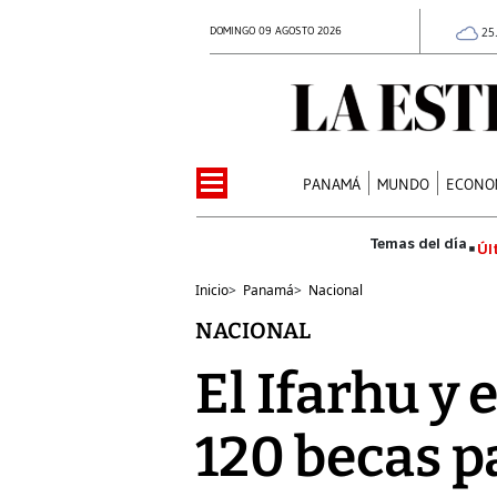
DOMINGO 09 AGOSTO 2026
25
PANAMÁ
MUNDO
ECONO
Úl
Inicio
>
Panamá
>
Nacional
NACIONAL
El Ifarhu y
120 becas p