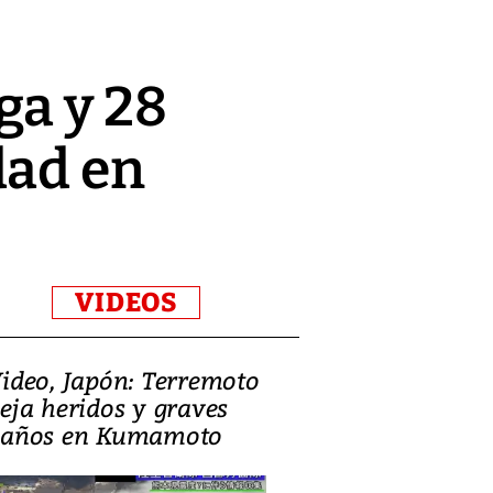
ga y 28
dad en
VIDEOS
ideo, Japón: Terremoto
Israel regala 
eja heridos y graves
nueva embaja
años en Kumamoto
Jerusalén sob
familias pales