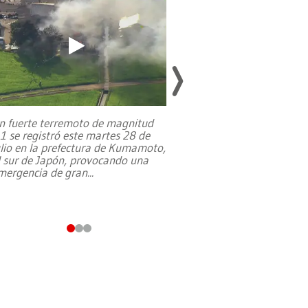
n fuerte terremoto de magnitud
,1 se registró este martes 28 de
Estados Unidos ha a
ulio en la prefectura de Kumamoto,
un dólar y durante 9
l sur de Japón, provocando una
el terreno para su 
mergencia de gran
...
en Jerusalén Oeste, 
perteneció hasta
...