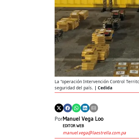
La “operación Intervención Control Territ
seguridad del país.
Cedida
Por
Manuel Vega Loo
EDITOR WEB
manuel.vega@laestrella.com.pa