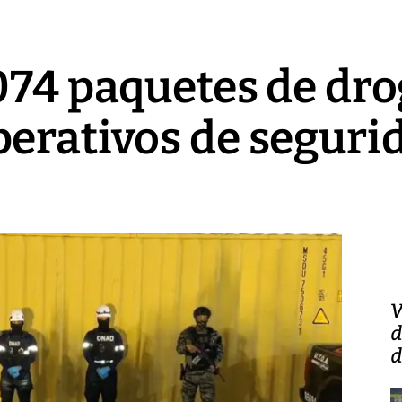
074 paquetes de dro
erativos de seguri
Isidro Carbonell,
V
director de la Lotería:
d
‘Vamos a ser más
d
transparentes, tengan fe