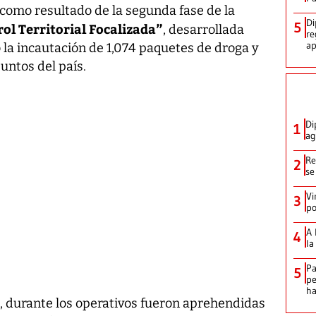
como resultado de la segunda fase de la
Di
5
ol Territorial Focalizada”
, desarrollada
re
ap
ró la incautación de 1,074 paquetes de droga y
untos del país.
Di
1
ag
Re
2
se
Vi
3
po
A 
4
la
Pa
5
pe
ha
l, durante los operativos fueron aprehendidas