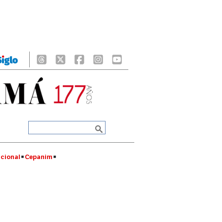
cional
Cepanim