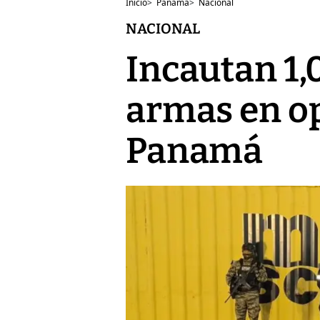
Inicio
>
Panamá
>
Nacional
NACIONAL
Incautan 1,
armas en op
Panamá