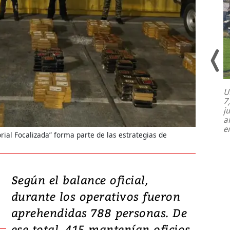
U
7
El director de la Lotería Nacional de
j
Beneficencia habla de la lotería
a
clandestina, auditorías internas y su
e
plan para modernizar la institución
orial Focalizada” forma parte de las estrategias de
Según el balance oficial,
durante los operativos fueron
aprehendidas 788 personas. De
ese total, 415 mantenían oficios