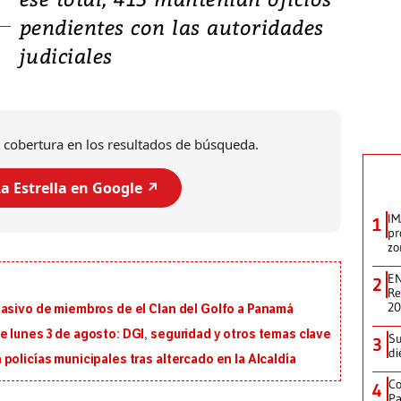
pendientes con las autoridades
judiciales
 cobertura en los resultados de búsqueda.
a Estrella en Google ↗️
IM
1
pr
zo
EN
2
Re
2
masivo de miembros de el Clan del Golfo a Panamá
 lunes 3 de agosto: DGI, seguridad y otros temas clave
Su
3
di
policías municipales tras altercado en la Alcaldía
Co
4
Pa