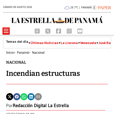
SÁBADO 08 AGOSTO 2026
28.7°C | PANAMÁ
Últimas Noticias
La Llorona
Venezuela
José Raúl
Inicio
>
Panamá
>
Nacional
NACIONAL
Incendian estructuras
Por
Redacción Digital La Estrella