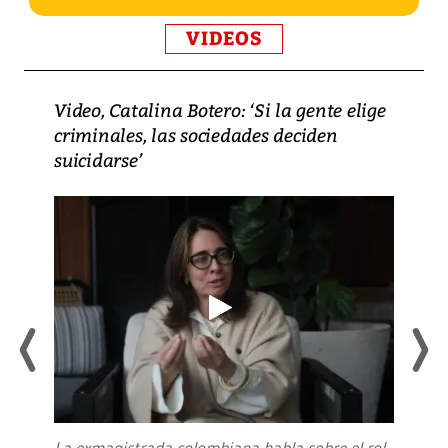
VIDEOS
Video, Catalina Botero: ‘Si la gente elige
criminales, las sociedades deciden
suicidarse’
La exmagistrada colombiana habla sobre el rol