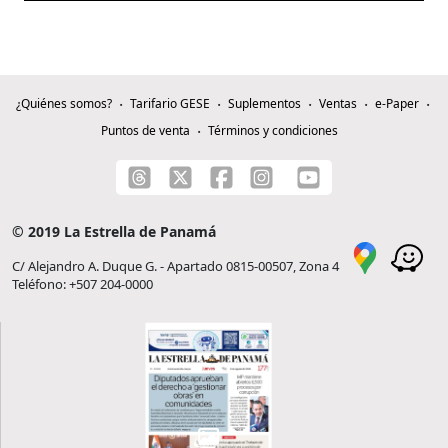
¿Quiénes somos?
Tarifario GESE
Suplementos
Ventas
e-Paper
Puntos de venta
Términos y condiciones
© 2019 La Estrella de Panamá
C/ Alejandro A. Duque G. - Apartado 0815-00507, Zona 4
Teléfono: +507 204-0000