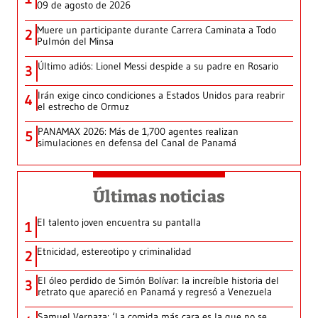
09 de agosto de 2026
Muere un participante durante Carrera Caminata a Todo
2
Pulmón del Minsa
Último adiós: Lionel Messi despide a su padre en Rosario
3
Irán exige cinco condiciones a Estados Unidos para reabrir
4
el estrecho de Ormuz
PANAMAX 2026: Más de 1,700 agentes realizan
5
simulaciones en defensa del Canal de Panamá
Últimas noticias
El talento joven encuentra su pantalla​
1
Etnicidad, estereotipo y criminalidad
2
El óleo perdido de Simón Bolívar: la increíble historia del
3
retrato que apareció en Panamá y regresó a Venezuela
Samuel Vernaza: ‘La comida más cara es la que no se