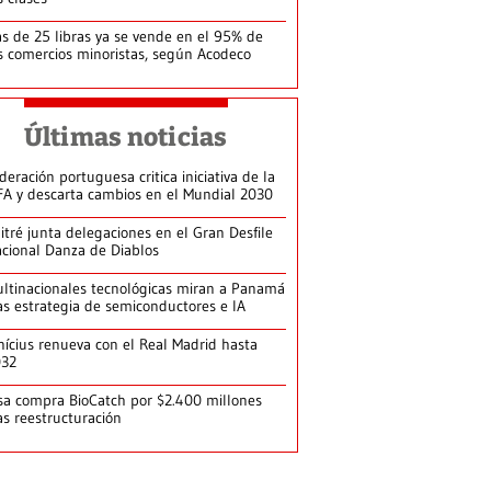
s de 25 libras ya se vende en el 95% de
s comercios minoristas, según Acodeco
Últimas noticias
deración portuguesa critica iniciativa de la
FA y descarta cambios en el Mundial 2030
itré junta delegaciones en el Gran Desfile
cional Danza de Diablos
ltinacionales tecnológicas miran a Panamá
as estrategia de semiconductores e IA
nícius renueva con el Real Madrid hasta
032
sa compra BioCatch por $2.400 millones
as reestructuración