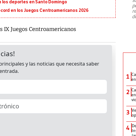
emergencia de gran
...
n los deportes en Santo Domingo
p
r
écord en los Juegos Centroamericanos 2026
d
los IX Juegos Centroamericanos
Ca
1
en
Ca
2
en
vi
Ve
3
op
De
4
In
la