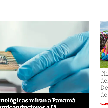
Ch
de
De
de
cnológicas miran a Panamá
CULT
semiconductores e IA