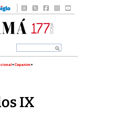
cional
Cepanim
los IX