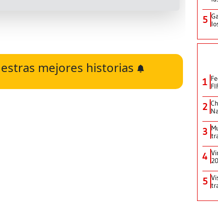
Ga
5
lo
estras mejores historias
Fe
1
FI
Ch
2
Na
Mu
3
tr
Vi
4
2
Vi
5
tr