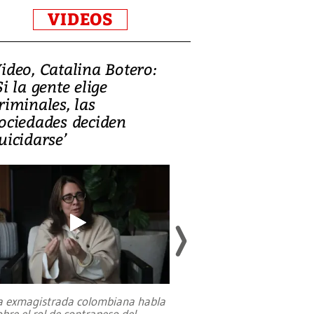
VIDEOS
ideo, Catalina Botero:
Video: Lula la
Si la gente elige
candidatura 
riminales, las
promesas de i
ociedades deciden
en defensa, ed
uicidarse’
tierras raras
a exmagistrada colombiana habla
Entre recuerdos y es
obre el rol de contrapeso del
referencias hacia sus