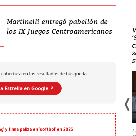
Martinelli entregó pabellón de
Video, Japón: Terremoto
V
los IX Juegos Centroamericanos
deja heridos y graves
‘
daños en Kumamoto
c
s
s
 cobertura en los resultados de búsqueda.
a Estrella en Google ↗️
Un fuerte terremoto de magnitud
7,1 se registró este martes 28 de
julio en la prefectura de Kumamoto,
’ y firma paliza en ‘softbol’ en 2026
L
al sur de Japón, provocando una
s