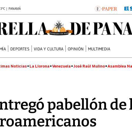
.3°C | PANAMÁ
MÍA
DEPORTES
VIDA Y CULTURA
OPINIÓN
MULTIMEDIA
timas Noticias
La Llorona
Venezuela
José Raúl Mulino
Asamblea Na
ntregó pabellón de 
troamericanos