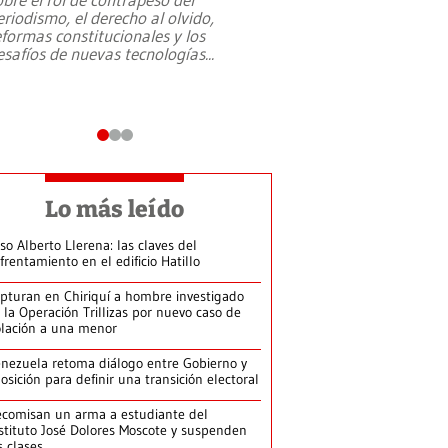
eriodismo, el derecho al olvido,
presidente de Brasil,
eformas constitucionales y los
da Silva, oficializó 
esafíos de nuevas tecnologías
...
candidatura
...
Lo más leído
so Alberto Llerena: las claves del
frentamiento en el edificio Hatillo
pturan en Chiriquí a hombre investigado
 la Operación Trillizas por nuevo caso de
olación a una menor
nezuela retoma diálogo entre Gobierno y
osición para definir una transición electoral
comisan un arma a estudiante del
stituto José Dolores Moscote y suspenden
s clases