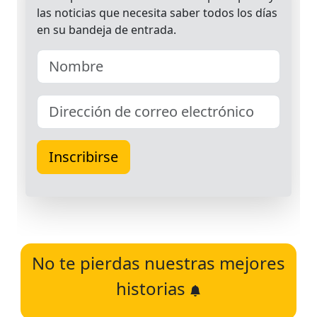
No te pierdas nuestras mejores
historias