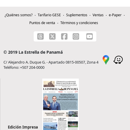
¿Quiénes somos?
Tarifario GESE
Suplementos
Ventas
e-Paper
Puntos de venta
Términos y condiciones
© 2019 La Estrella de Panamá
C/ Alejandro A. Duque G. - Apartado 0815-00507, Zona 4
Teléfono: +507 204-0000
Edición Impresa