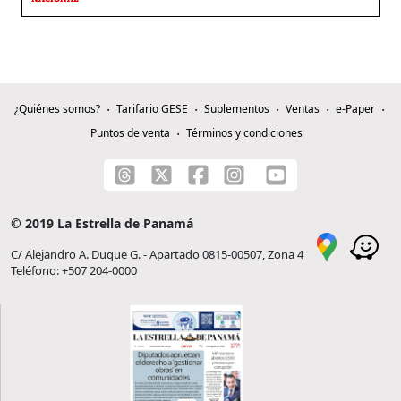
¿Quiénes somos?
Tarifario GESE
Suplementos
Ventas
e-Paper
Puntos de venta
Términos y condiciones
© 2019 La Estrella de Panamá
C/ Alejandro A. Duque G. - Apartado 0815-00507, Zona 4
Teléfono: +507 204-0000