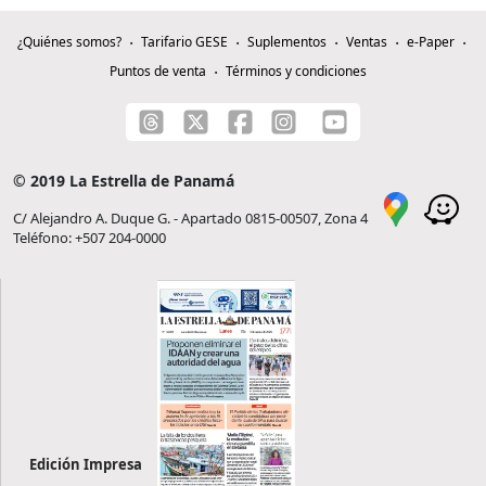
¿Quiénes somos?
Tarifario GESE
Suplementos
Ventas
e-Paper
Puntos de venta
Términos y condiciones
© 2019 La Estrella de Panamá
C/ Alejandro A. Duque G. - Apartado 0815-00507, Zona 4
Teléfono: +507 204-0000
Edición Impresa