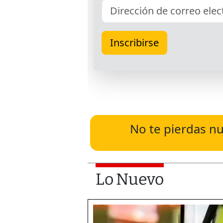
No te pierdas nu
Lo Nuevo