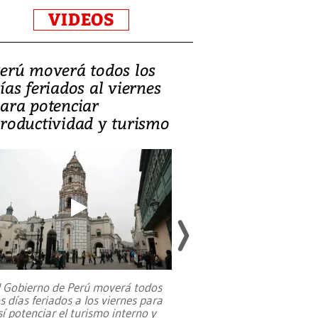
VIDEOS
erú moverá todos los
Video, Catalin
ías feriados al viernes
‘Si la gente el
ara potenciar
criminales, la
roductividad y turismo
sociedades de
suicidarse’
l Gobierno de Perú moverá todos
os días feriados a los viernes para
La exmagistrada co
sí potenciar el turismo interno y
sobre el rol de contr