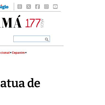
cional
Cepanim
tatua de