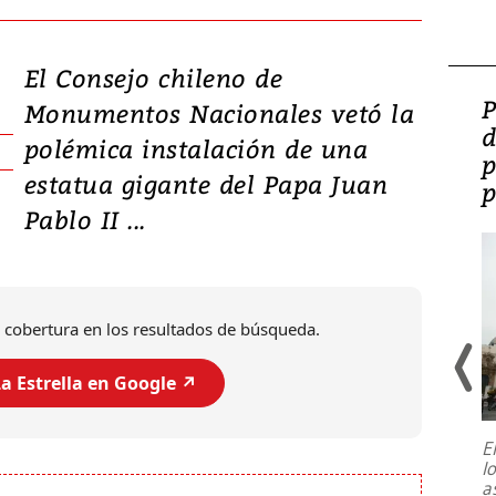
El Consejo chileno de
Video: Lula lanza su
P
Monumentos Nacionales vetó la
candidatura con
d
polémica instalación de una
promesas de inversión
p
estatua gigante del Papa Juan
en defensa, educación y
p
Pablo II ...
tierras raras
 cobertura en los resultados de búsqueda.
a Estrella en Google ↗️
E
l
Entre recuerdos y escuetas
a
referencias hacia sus adversarios, el