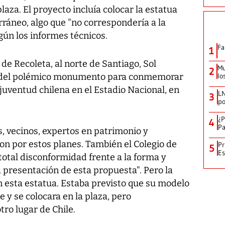
plaza. El proyecto incluía colocar la estatua
ráneo, algo que "no correspondería a la
gún los informes técnicos.
Fa
1
de Recoleta, al norte de Santiago, Sol
Mu
2
ión del polémico monumento para conmemorar
lo
 juventud chilena en el Estadio Nacional, en
LN
3
po
¿P
4
Pa
s, vecinos, expertos en patrimonio y
on por estos planes. También el Colegio de
Pr
5
Es
total disconformidad frente a la forma y
presentación de esta propuesta". Pero la
n esta estatua. Estaba previsto que su modelo
e y se colocara en la plaza, pero
ro lugar de Chile.