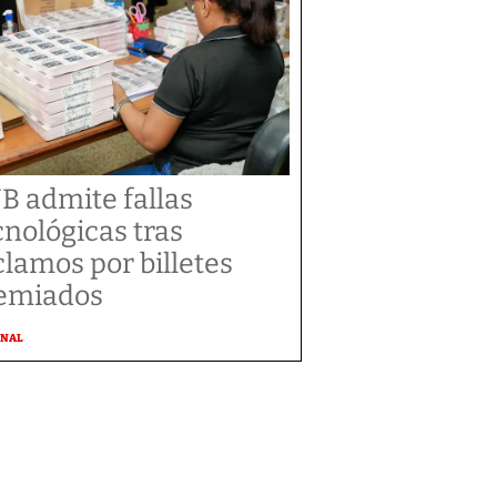
B admite fallas
cnológicas tras
clamos por billetes
emiados
ONAL