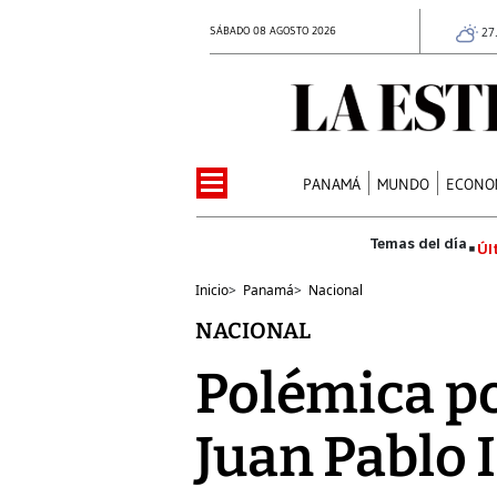
SÁBADO 08 AGOSTO 2026
27
PANAMÁ
MUNDO
ECONO
Úl
Inicio
>
Panamá
>
Nacional
NACIONAL
Polémica po
Juan Pablo I