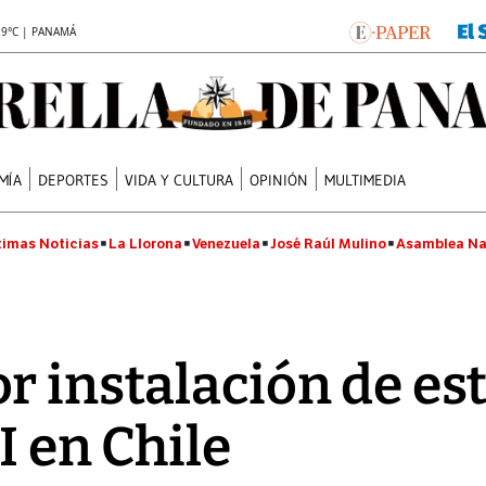
.9°C | PANAMÁ
MÍA
DEPORTES
VIDA Y CULTURA
OPINIÓN
MULTIMEDIA
timas Noticias
La Llorona
Venezuela
José Raúl Mulino
Asamblea Na
r instalación de es
I en Chile