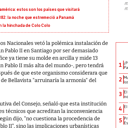
m
presidente de Brasil, Luiz Inácio Lula
m
américa: estos son los países que visitará
da Silva, oficializó este domingo su
candidatura
...
882: la noche que estremeció a Panamá
on la hinchada de Colo Colo
s Nacionales vetó la polémica instalación de
an Pablo II en Santiago por ser demasiado
ce ya tiene su molde en arcilla y mide 13
¿P
1
an Pablo II más alta del mundo-, pero tendrá
Pa
pués de que este organismo considerara que
Mu
2
 de Bellavista "arruinaría la armonía" del
lo
El
3
no
utiva del Consejo, señaló que esta institución
El
4
es técnicos que acreditan la inconveniencia
egún dijo, "no cuestiona la procedencia de
Pr
5
Es
lo II", sino las implicaciones urbanísticas