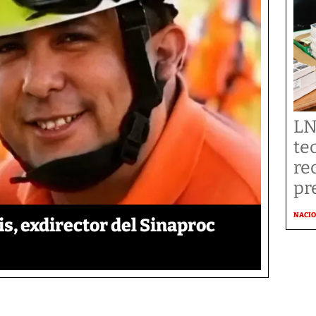
LN
te
re
pr
NACI
is, exdirector del Sinaproc