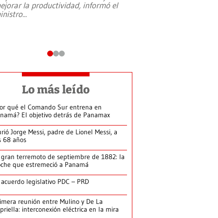
ejorar la productividad, informó el
periodismo, el derech
inistro
...
reformas constitucio
desafíos de nuevas t
Lo más leído
or qué el Comando Sur entrena en
namá? El objetivo detrás de Panamax
rió Jorge Messi, padre de Lionel Messi, a
s 68 años
 gran terremoto de septiembre de 1882: la
che que estremeció a Panamá
 acuerdo legislativo PDC – PRD
imera reunión entre Mulino y De La
priella: interconexión eléctrica en la mira