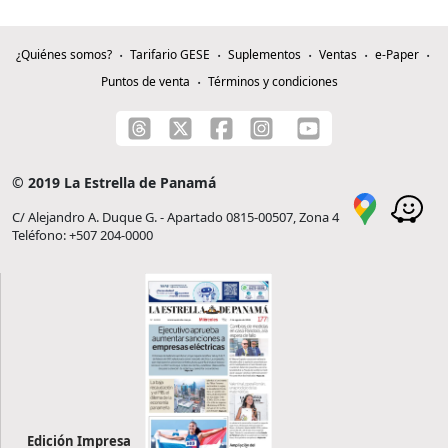
¿Quiénes somos?
Tarifario GESE
Suplementos
Ventas
e-Paper
Puntos de venta
Términos y condiciones
© 2019 La Estrella de Panamá
C/ Alejandro A. Duque G. - Apartado 0815-00507, Zona 4
Teléfono: +507 204-0000
Edición Impresa