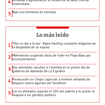
Ansiedad y agotamiento: el desafío de la salud mental
4
universitaria
Bajo una tormenta de estrellas
5
Lo más leído
‘Vivo un día a la vez’: Kayra Harding comparte imágenes de
1
la despedida de su esposo
MiAmbiente suspende obras de hotel en Playa Bijao por
2
incumplimientos
Dos atentados sacuden a Colombia en el primer día de
3
gobierno de Abelardo De La Espriella
Persecución en Chepo: capturan a hombre señalado de
4
disparar contra agentes del Senafront
Los no alineados superan el 51% del padrón y le quitan la
5
mayoría a los partidos políticos