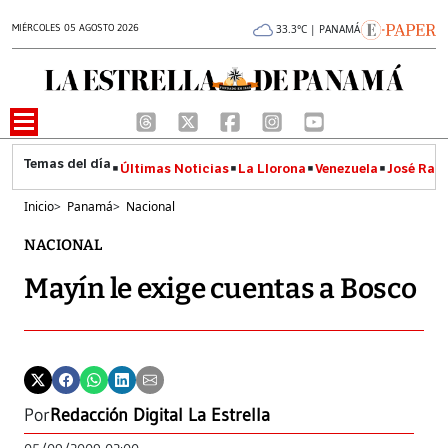
MIÉRCOLES 05 AGOSTO 2026
33.3°C | PANAMÁ
Últimas Noticias
La Llorona
Venezuela
José Raúl
Inicio
>
Panamá
>
Nacional
NACIONAL
Mayín le exige cuentas a Bosco
Por
Redacción Digital La Estrella