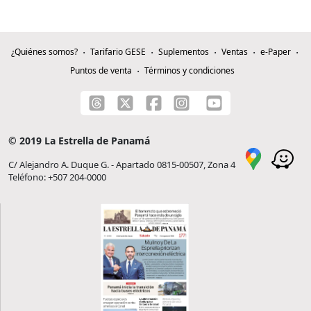
¿Quiénes somos?
Tarifario GESE
Suplementos
Ventas
e-Paper
Puntos de venta
Términos y condiciones
© 2019 La Estrella de Panamá
C/ Alejandro A. Duque G. - Apartado 0815-00507, Zona 4
Teléfono: +507 204-0000