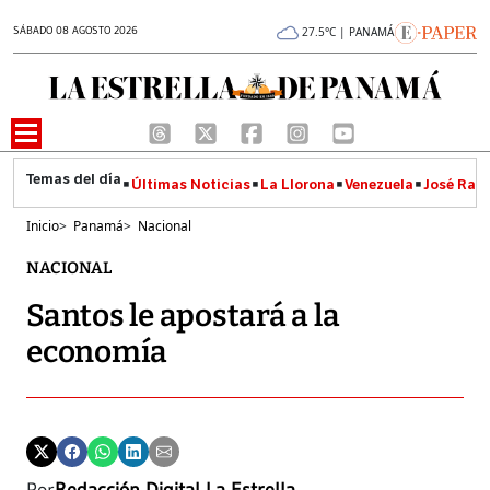
SÁBADO 08 AGOSTO 2026
27.5°C | PANAMÁ
Últimas Noticias
La Llorona
Venezuela
José Raúl
Inicio
>
Panamá
>
Nacional
NACIONAL
Santos le apostará a la
economía