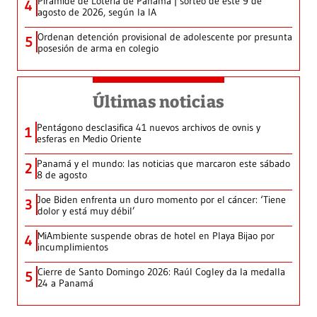
Pirámide de Lotería de Panamá | sorteo de este 9 de
4
agosto de 2026, según la IA
Ordenan detención provisional de adolescente por presunta
5
posesión de arma en colegio
Últimas noticias
Pentágono desclasifica 41 nuevos archivos de ovnis y
1
esferas en Medio Oriente
Panamá y el mundo: las noticias que marcaron este sábado
2
8 de agosto
Joe Biden enfrenta un duro momento por el cáncer: ‘Tiene
3
dolor y está muy débil’
MiAmbiente suspende obras de hotel en Playa Bijao por
4
incumplimientos
Cierre de Santo Domingo 2026: Raúl Cogley da la medalla
5
24 a Panamá