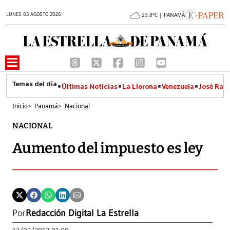
LUNES 03 AGOSTO 2026
23.8°C | PANAMÁ
Últimas Noticias
La Llorona
Venezuela
José Raúl
Inicio
>
Panamá
>
Nacional
NACIONAL
Aumento del impuesto es ley
Por
Redacción Digital La Estrella