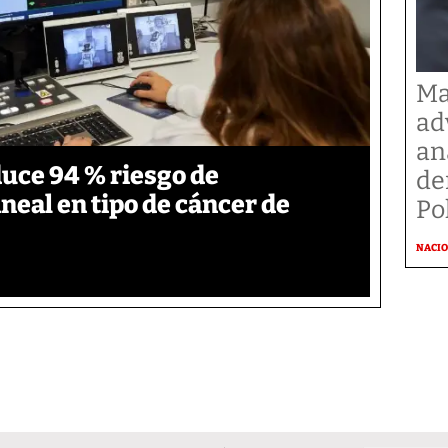
Ma
ad
an
duce 94 % riesgo de
de
neal en tipo de cáncer de
Po
NACI