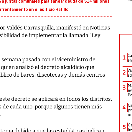
% a juntas comunales para sanear deuda de $14 millones
nfrentamiento en el edificio Hatillo
tor Valdés Carrasquilla, manifestó en Noticias
osibilidad de implementar la llamada "Ley
Ca
1
la semana pasada con el viceministro de
en
quien analizó el decreto alcaldicio que
Ví
2
público de bares, discotecas y demás centros
ad
Ma
3
ev
Po
este decreto se aplicará en todos los distritos,
Ca
es de cada uno, porque algunos tienen más
4
pr
.
un
Ga
5
lo
toma debido a que las estadísticas indican