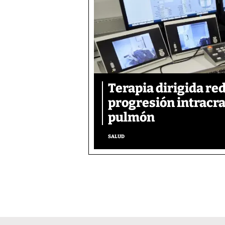
Terapia dirigida re
progresión intracra
pulmón
SALUD