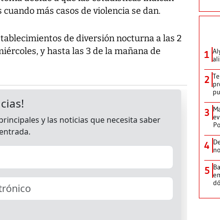
 cuando más casos de violencia se dan.
establecimientos de diversión nocturna a las 2
ércoles, y hasta las 3 de la mañana de
Al
1
al
Te
2
pr
p
Ma
3
ev
Po
De
4
no
Ba
5
em
dó