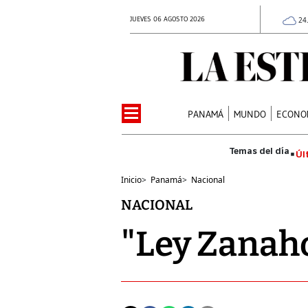
JUEVES 06 AGOSTO 2026
24
PANAMÁ
MUNDO
ECONO
Úl
Inicio
>
Panamá
>
Nacional
NACIONAL
"Ley Zanaho