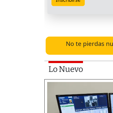
No te pierdas nu
Lo Nuevo