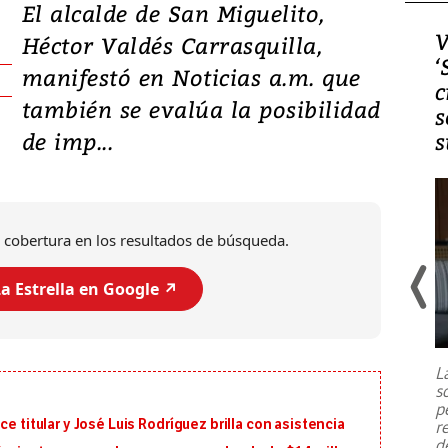
El alcalde de San Miguelito,
Video, Japón: Terremoto
V
Héctor Valdés Carrasquilla,
deja heridos y graves
‘
manifestó en Noticias a.m. que
daños en Kumamoto
c
también se evalúa la posibilidad
s
de imp...
s
 cobertura en los resultados de búsqueda.
a Estrella en Google ↗️
Un fuerte terremoto de magnitud
7,1 se registró este martes 28 de
julio en la prefectura de Kumamoto,
L
al sur de Japón, provocando una
s
emergencia de gran
...
p
e titular y José Luis Rodríguez brilla con asistencia
r
d