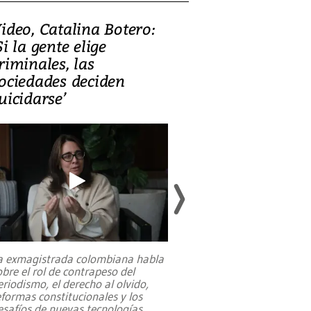
ideo, Catalina Botero:
Video: Lula la
Si la gente elige
candidatura 
riminales, las
promesas de i
ociedades deciden
en defensa, ed
uicidarse’
tierras raras
a exmagistrada colombiana habla
Entre recuerdos y es
obre el rol de contrapeso del
referencias hacia sus
eriodismo, el derecho al olvido,
presidente de Brasil,
eformas constitucionales y los
da Silva, oficializó 
esafíos de nuevas tecnologías
...
candidatura
...