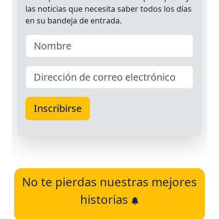
No te pierdas nuestras mejores
historias