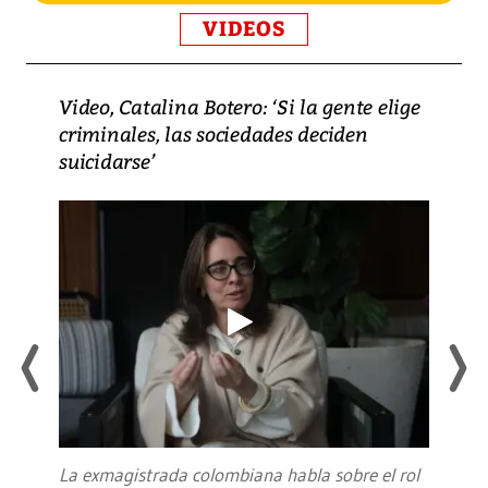
VIDEOS
Video, Catalina Botero: ‘Si la gente elige
criminales, las sociedades deciden
suicidarse’
La exmagistrada colombiana habla sobre el rol