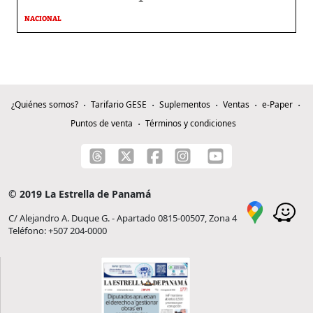
NACIONAL
¿Quiénes somos?
Tarifario GESE
Suplementos
Ventas
e-Paper
Puntos de venta
Términos y condiciones
© 2019 La Estrella de Panamá
C/ Alejandro A. Duque G. - Apartado 0815-00507, Zona 4
Teléfono: +507 204-0000