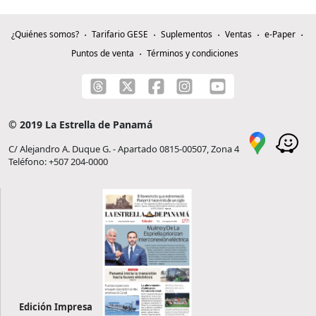
¿Quiénes somos?
Tarifario GESE
Suplementos
Ventas
e-Paper
Puntos de venta
Términos y condiciones
© 2019 La Estrella de Panamá
C/ Alejandro A. Duque G. - Apartado 0815-00507, Zona 4
Teléfono: +507 204-0000
Edición Impresa