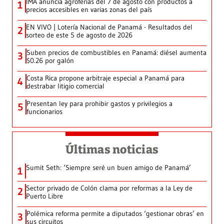
IMA anuncia agroferias del 7 de agosto con productos a
1
precios accesibles en varias zonas del país
EN VIVO | Lotería Nacional de Panamá - Resultados del
2
sorteo de este 5 de agosto de 2026
Suben precios de combustibles en Panamá: diésel aumenta
3
$0.26 por galón
Costa Rica propone arbitraje especial a Panamá para
4
destrabar litigio comercial
Presentan ley para prohibir gastos y privilegios a
5
funcionarios
Últimas noticias
Sumit Seth: ‘Siempre seré un buen amigo de Panamá’
1
Sector privado de Colón clama por reformas a la Ley de
2
Puerto Libre
Polémica reforma permite a diputados ‘gestionar obras’ en
3
sus circuitos