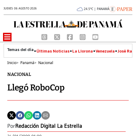
JUEVES 06 AGOSTO 2026
24.5°C | PANAMÁ
Últimas Noticias
La Llorona
Venezuela
José Raúl
Inicio
>
Panamá
>
Nacional
NACIONAL
Llegó RoboCop
Por
Redacción Digital La Estrella